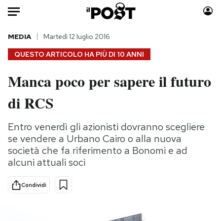
Auto
MEDIA
Martedì 12 luglio 2016
QUESTO ARTICOLO HA PIÙ DI
10 ANNI
HOME
Manca poco per sapere il futuro
Italia
Moda
di RCS
Mondo
Libri
Politica
Consumismi
Entro venerdì gli azionisti dovranno scegliere
Tecnologia
Storie/Idee
se vendere a Urbano Cairo o alla nuova
Internet
Ok Boomer!
società che fa riferimento a Bonomi e ad
Scienza
Media
alcuni attuali soci
Cultura
Europa
Economia
Altrecose
Condividi
Sport
Mondiali calcio 2026