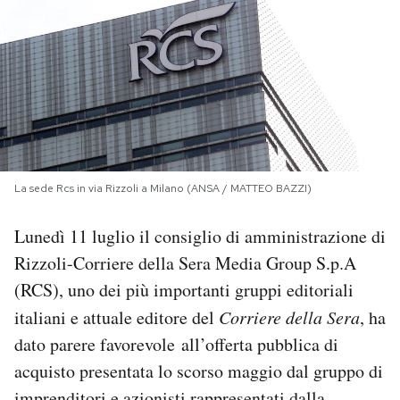
PODCAST
NEWSLETTER
I MIEI PREFERITI
La sede Rcs in via Rizzoli a Milano (ANSA / MATTEO BAZZI)
SHOP
Lunedì 11 luglio il consiglio di amministrazione di
Rizzoli-Corriere della Sera Media Group S.p.A
CALENDARIO
(RCS), uno dei più importanti gruppi editoriali
italiani e attuale editore del
Corriere della Sera
, ha
AREA PERSONALE
dato parere favorevole all’offerta pubblica di
acquisto presentata lo scorso maggio dal gruppo di
Area Personale
Newsletter
imprenditori e azionisti rappresentati dalla