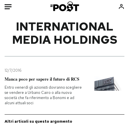
Auto
INTERNATIONAL
MEDIA HOLDINGS
HOME
Italia
Moda
Mondo
Libri
Politica
Consumismi
12/7/2016
Tecnologia
Storie/Idee
Manca poco per sapere il futuro di RCS
Internet
Ok Boomer!
Entro venerdì gli azionisti dovranno scegliere
Scienza
Media
se vendere a Urbano Cairo o alla nuova
società che fa riferimento a Bonomi e ad
Cultura
Europa
alcuni attuali soci
Economia
Altrecose
Sport
Mondiali calcio 2026
Altri articoli su questo argomento