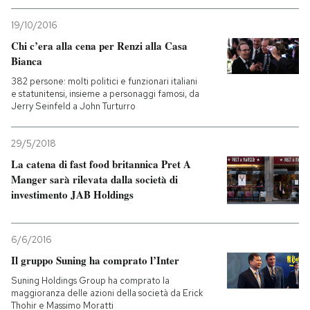
19/10/2016
PODCAST
Chi c’era alla cena per Renzi alla Casa
Bianca
NEWSLETTER
382 persone: molti politici e funzionari italiani
e statunitensi, insieme a personaggi famosi, da
Jerry Seinfeld a John Turturro
I MIEI PREFERITI
29/5/2018
La catena di fast food britannica Pret A
SHOP
Manger sarà rilevata dalla società di
investimento JAB Holdings
CALENDARIO
6/6/2016
AREA PERSONALE
Il gruppo Suning ha comprato l’Inter
Suning Holdings Group ha comprato la
Entra
maggioranza delle azioni della società da Erick
Thohir e Massimo Moratti