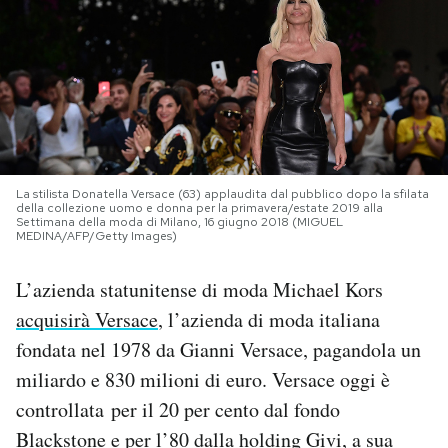
PODCAST
NEWSLETTER
I MIEI PREFERITI
La stilista Donatella Versace (63) applaudita dal pubblico dopo la sfilata
della collezione uomo e donna per la primavera/estate 2019 alla
Settimana della moda di Milano, 16 giugno 2018 (MIGUEL
MEDINA/AFP/Getty Images)
SHOP
L’azienda statunitense di moda Michael Kors
CALENDARIO
acquisirà Versace
, l’azienda di moda italiana
fondata nel 1978 da Gianni Versace, pagandola un
AREA PERSONALE
miliardo e 830 milioni di euro. Versace oggi è
controllata per il 20 per cento dal fondo
Area Personale
Blackstone e per l’80 dalla holding Givi, a sua
Newsletter