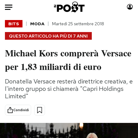
Auto
BITS
MODA
Martedì 25 settembre 2018
QUESTO ARTICOLO HA PIÙ DI
7 ANNI
HOME
Michael Kors comprerà Versace
Italia
Moda
Mondo
Libri
per 1,83 miliardi di euro
Politica
Consumismi
Tecnologia
Storie/Idee
Donatella Versace resterà direttrice creativa, e
Internet
Ok Boomer!
l'intero gruppo si chiamerà "Capri Holdings
Limited"
Scienza
Media
Cultura
Europa
Condividi
Economia
Altrecose
Sport
Mondiali calcio 2026