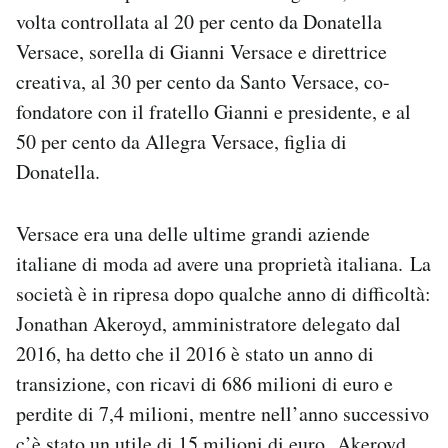
Notifiche mobile
volta controllata al 20 per cento da Donatella
Regala il Post
Versace, sorella di Gianni Versace e direttrice
Hai bisogno di aiuto?
creativa, al 30 per cento da Santo Versace, co-
Esci
fondatore con il fratello Gianni e presidente, e al
50 per cento da Allegra Versace, figlia di
Donatella.
Versace era una delle ultime grandi aziende
italiane di moda ad avere una proprietà italiana. La
società è in ripresa dopo qualche anno di difficoltà:
Jonathan Akeroyd, amministratore delegato dal
2016, ha detto che il 2016 è stato un anno di
transizione, con ricavi di 686 milioni di euro e
perdite di 7,4 milioni, mentre nell’anno successivo
c’è stato un utile di 15 milioni di euro. Akeroyd