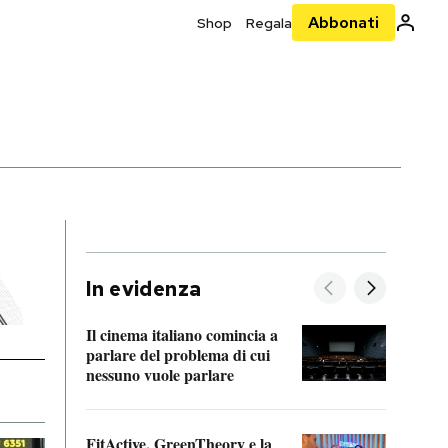
Abbonati
Shop
Regala
In evidenza
Il cinema italiano comincia a
A cos
parlare del problema di cui
nessuno vuole parlare
Cosa 
FitActive, GreenTheory e la