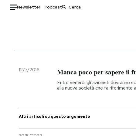
Newsletter
Podcast
Auto
HOME
Italia
Moda
Mondo
Libri
Politica
Consumismi
12/7/2016
Manca poco per sapere il f
Tecnologia
Storie/Idee
Entro venerdì gli azionisti dovranno 
Internet
Ok Boomer!
alla nuova società che fa riferimento a
Scienza
Media
Cultura
Europa
Economia
Altrecose
Altri articoli su questo argomento
Sport
Mondiali calcio 2026
30/5/2022