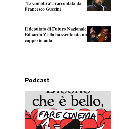
“Locomotiva”, raccontata da
inseg
Francesco Guccini
Khers
Il deputato di Futuro Nazionale
La pl
Edoardo Ziello ha sventolato un
da P
cappio in aula
Podcast