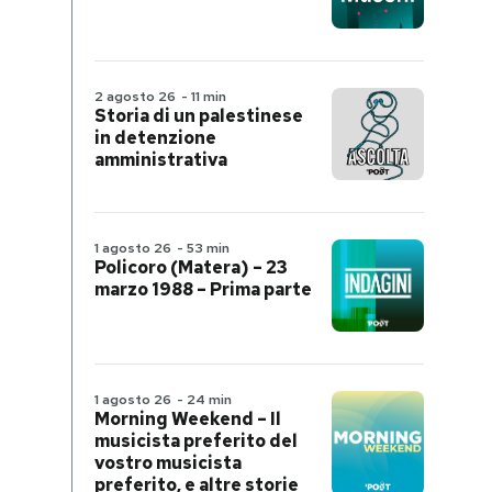
2 agosto 26
-
11 min
Storia di un palestinese
in detenzione
amministrativa
1 agosto 26
-
53 min
Policoro (Matera) – 23
marzo 1988 – Prima parte
1 agosto 26
-
24 min
Morning Weekend – Il
musicista preferito del
vostro musicista
preferito, e altre storie