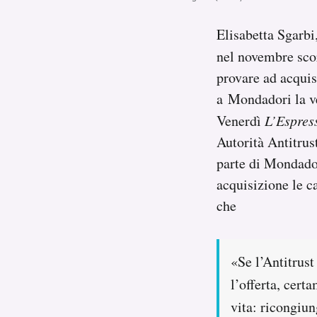
Notifiche mobile
Regala il Post
Elisabetta Sgarbi
Hai bisogno di aiuto?
nel novembre sco
Esci
provare ad acquis
a Mondadori la ve
Venerdì
L’Espres
Autorità Antitrus
parte di Mondador
acquisizione le c
che
«Se l’Antitrust
l’offerta, cert
vita: ricongiun