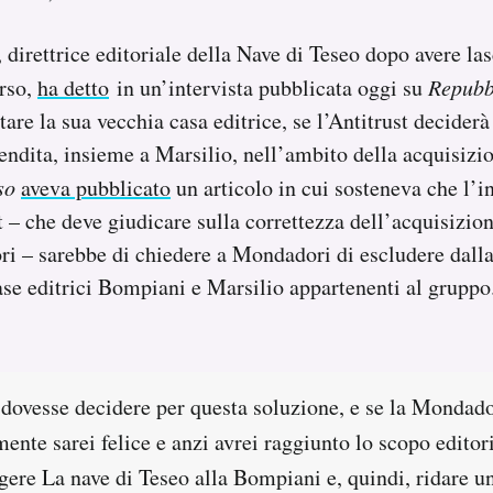
, direttrice editoriale della Nave di Teseo dopo avere l
rso,
ha detto
in un’intervista pubblicata oggi su
Repubb
tare la sua vecchia casa editrice, se l’Antitrust decider
ndita, insieme a Marsilio, nell’ambito della acquisizio
so
aveva pubblicato
un articolo in cui sosteneva che l’i
t – che deve giudicare sulla correttezza dell’acquisizio
i – sarebbe di chiedere a Mondadori di escludere dalla
ase editrici Bompiani e Marsilio appartenenti al gruppo
 dovesse decidere per questa soluzione, e se la Mondado
amente sarei felice e anzi avrei raggiunto lo scopo editor
gere La nave di Teseo alla Bompiani e, quindi, ridare un