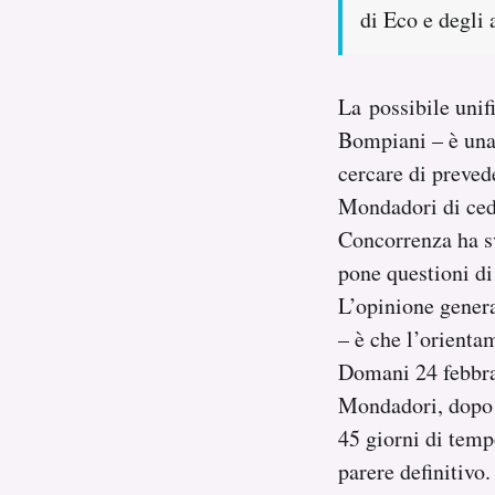
di Eco e degli 
La possibile unif
Bompiani – è una 
cercare di preved
Mondadori di cede
Concorrenza ha sv
pone questioni di
L’opinione general
– è che l’orienta
Domani 24 febbra
Mondadori, dopo d
45 giorni di temp
parere definitivo.