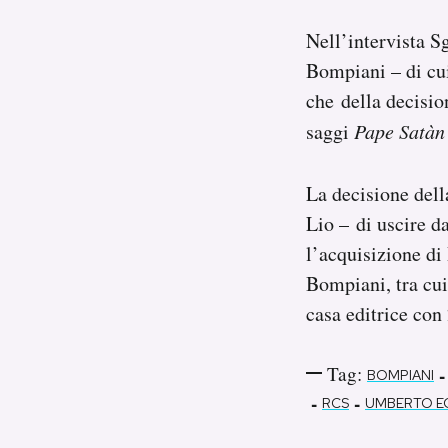
Nell’intervista S
Bompiani – di cui
che della decision
saggi
Pape Satàn
La decisione del
Lio – di uscire d
l’acquisizione di
Bompiani, tra cu
casa editrice con 
Tag:
-
BOMPIANI
-
-
RCS
UMBERTO E