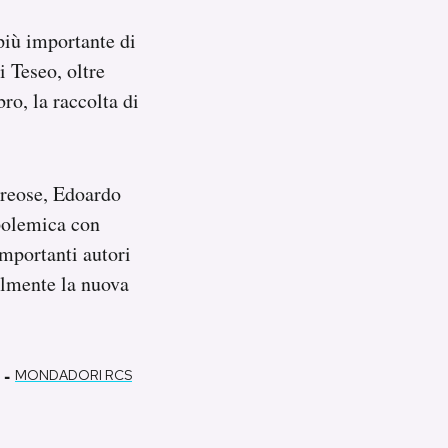
più importante di
i Teseo, oltre
ro, la raccolta di
dreose, Edoardo
polemica con
importanti autori
almente la nuova
-
MONDADORI RCS