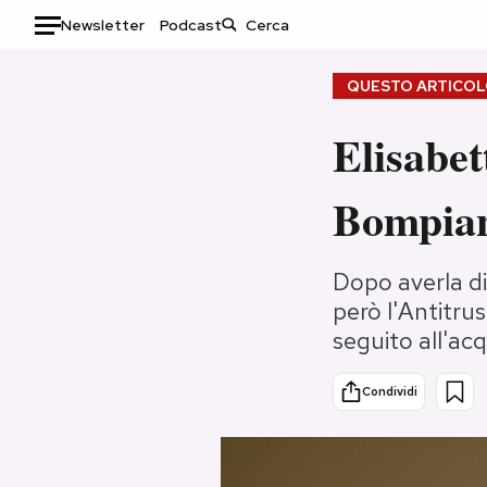
Newsletter
Podcast
Auto
QUESTO ARTICOLO
HOME
Elisabe
Italia
Moda
Bompia
Mondo
Libri
Politica
Consumismi
Tecnologia
Storie/Idee
Dopo averla di
però l'Antitru
Internet
Ok Boomer!
seguito all'acq
Scienza
Media
Cultura
Europa
Condividi
Economia
Altrecose
Sport
Mondiali calcio 2026