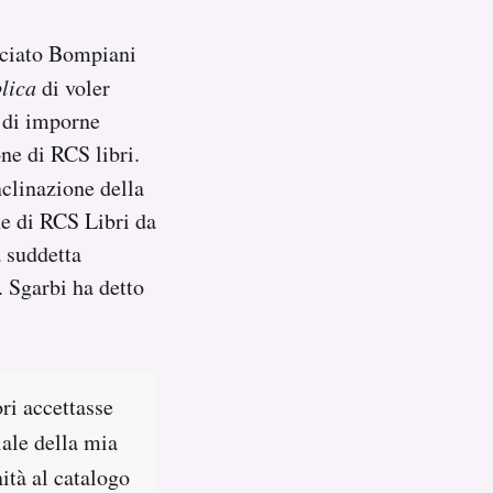
asciato Bompiani
lica
di voler
à di imporne
ne di RCS libri.
nclinazione della
ne di RCS Libri da
 suddetta
. Sgarbi ha detto
ri accettasse
iale della mia
ità al catalogo