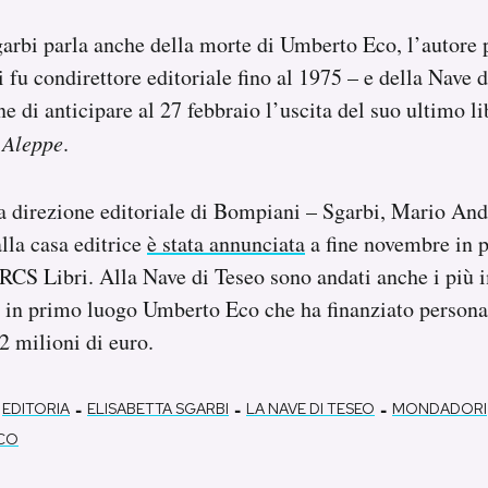
garbi parla anche della morte di Umberto Eco, l’autore 
 fu condirettore editoriale fino al 1975 – e della Nave d
e di anticipare al 27 febbraio l’uscita del suo ultimo lib
 Aleppe
.
la direzione editoriale di Bompiani – Sgarbi, Mario An
alla casa editrice
è stata annunciata
a fine novembre in 
 RCS Libri. Alla Nave di Teseo sono andati anche i più 
i in primo luogo Umberto Eco che ha finanziato person
2 milioni di euro.
-
-
-
EDITORIA
ELISABETTA SGARBI
LA NAVE DI TESEO
MONDADORI
CO