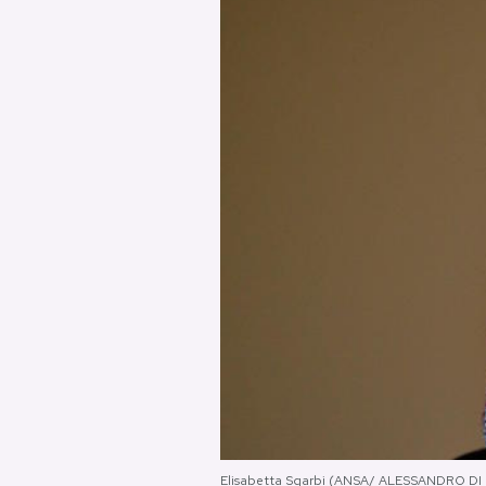
PODCAST
NEWSLETTER
I MIEI PREFERITI
SHOP
CALENDARIO
AREA PERSONALE
Area Personale
Newsletter
Elisabetta Sgarbi (ANSA/ ALESSANDRO D