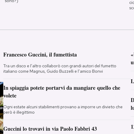
sono?)
ci
sc
Francesco Guccini, il fumettista
«
u
Tra un disco e l’altro collaborò con grandi autori del fumetto
italiano come Magnus, Guido Buzzelli e l’amico Bonvi
L
In spiaggia potete portarvi da mangiare quello che
volete
D
l
Ogni estate alcuni stabilimenti provano a imporre un divieto che
però è illegittimo
1
Guccini lo trovavi in via Paolo Fabbri 43