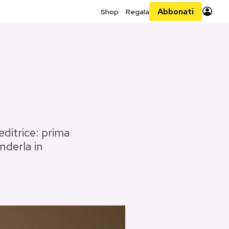
Abbonati
Shop
Regala
ditrice: prima
nderla in