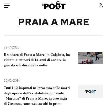
Auto
PRAIA A MARE
HOME
Italia
Moda
Mondo
Libri
29/7/2025
Politica
Consumismi
Il sindaco di Praia a Mare, in Calabria, ha
vietato ai minori di 14 anni di andare in
Tecnologia
Storie/Idee
giro da soli durante la notte
Internet
Ok Boomer!
Scienza
Media
20/12/2014
Cultura
Europa
Tutti i 12 imputati nel processo sulle morti
Economia
Altrecose
degli operai dell’ex stabilimento tessile
Sport
Mondiali calcio 2026
“Marlane” di Praia a Mare, in provincia
di Cosenza, sono stati assolti in primo