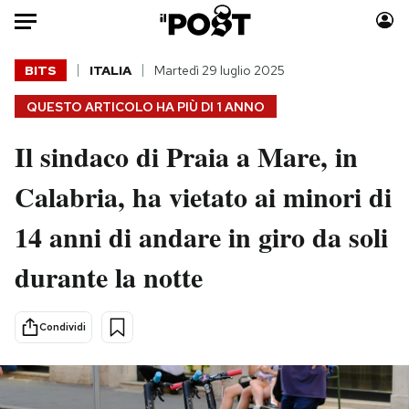
Auto
BITS
ITALIA
Martedì 29 luglio 2025
QUESTO ARTICOLO HA PIÙ DI
1 ANNO
HOME
Il sindaco di Praia a Mare, in
Italia
Moda
Mondo
Libri
Calabria, ha vietato ai minori di
Politica
Consumismi
14 anni di andare in giro da soli
Tecnologia
Storie/Idee
Internet
Ok Boomer!
durante la notte
Scienza
Media
Cultura
Europa
Condividi
Economia
Altrecose
Sport
Mondiali calcio 2026