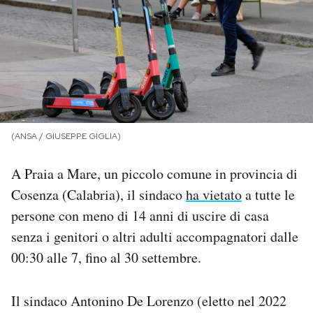
PODCAST
NEWSLETTER
I MIEI PREFERITI
(ANSA / GIUSEPPE GIGLIA)
SHOP
A Praia a Mare, un piccolo comune in provincia di
Cosenza (Calabria), il sindaco
ha vietato
a tutte le
CALENDARIO
persone con meno di 14 anni di uscire di casa
senza i genitori o altri adulti accompagnatori dalle
00:30 alle 7, fino al 30 settembre.
AREA PERSONALE
Area Personale
Il sindaco Antonino De Lorenzo (eletto nel 2022
Newsletter