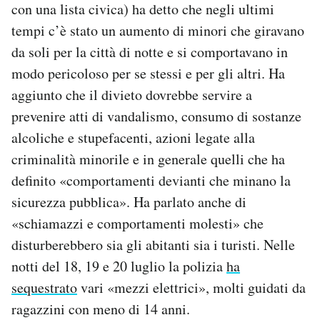
con una lista civica) ha detto che negli ultimi
Notifiche mobile
tempi c’è stato un aumento di minori che giravano
Regala il Post
Hai bisogno di aiuto?
da soli per la città di notte e si comportavano in
Esci
modo pericoloso per se stessi e per gli altri. Ha
aggiunto che il divieto dovrebbe servire a
prevenire atti di vandalismo, consumo di sostanze
alcoliche e stupefacenti, azioni legate alla
criminalità minorile e in generale quelli che ha
definito «comportamenti devianti che minano la
sicurezza pubblica». Ha parlato anche di
«schiamazzi e comportamenti molesti» che
disturberebbero sia gli abitanti sia i turisti. Nelle
notti del 18, 19 e 20 luglio la polizia
ha
sequestrato
vari «mezzi elettrici», molti guidati da
ragazzini con meno di 14 anni.