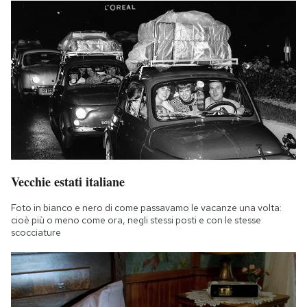
Vecchie estati italiane
Foto in bianco e nero di come passavamo le vacanze una volta:
cioè più o meno come ora, negli stessi posti e con le stesse
scocciature