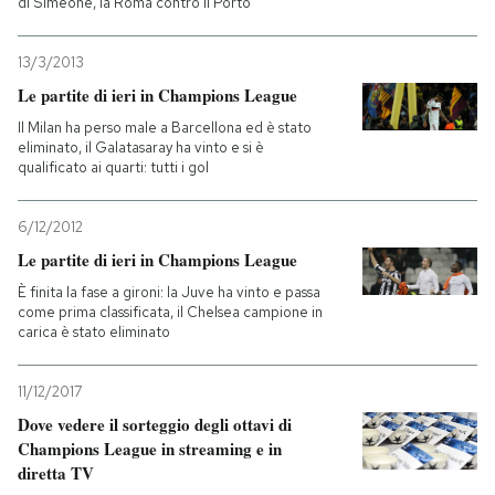
di Simeone, la Roma contro il Porto
13/3/2013
Le partite di ieri in Champions League
Il Milan ha perso male a Barcellona ed è stato
eliminato, il Galatasaray ha vinto e si è
qualificato ai quarti: tutti i gol
6/12/2012
Le partite di ieri in Champions League
È finita la fase a gironi: la Juve ha vinto e passa
come prima classificata, il Chelsea campione in
carica è stato eliminato
11/12/2017
Dove vedere il sorteggio degli ottavi di
Champions League in streaming e in
diretta TV