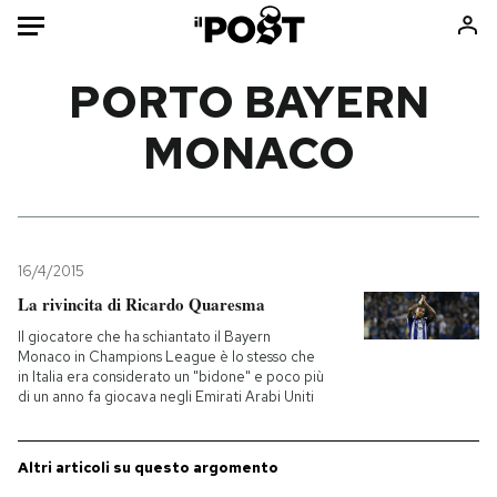
Auto
PORTO BAYERN
MONACO
HOME
Italia
Moda
Mondo
Libri
Politica
Consumismi
16/4/2015
Tecnologia
Storie/Idee
La rivincita di Ricardo Quaresma
Internet
Ok Boomer!
Il giocatore che ha schiantato il Bayern
Scienza
Media
Monaco in Champions League è lo stesso che
in Italia era considerato un "bidone" e poco più
Cultura
Europa
di un anno fa giocava negli Emirati Arabi Uniti
Economia
Altrecose
Sport
Mondiali calcio 2026
Altri articoli su questo argomento