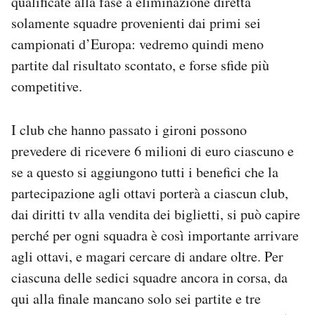
qualificate alla fase a eliminazione diretta
Notifiche mobile
solamente squadre provenienti dai primi sei
Regala il Post
campionati d’Europa: vedremo quindi meno
Hai bisogno di aiuto?
partite dal risultato scontato, e forse sfide più
Esci
competitive.
I club che hanno passato i gironi possono
prevedere di ricevere 6 milioni di euro ciascuno e
se a questo si aggiungono tutti i benefici che la
partecipazione agli ottavi porterà a ciascun club,
dai diritti tv alla vendita dei biglietti, si può capire
perché per ogni squadra è così importante arrivare
agli ottavi, e magari cercare di andare oltre. Per
ciascuna delle sedici squadre ancora in corsa, da
qui alla finale mancano solo sei partite e tre