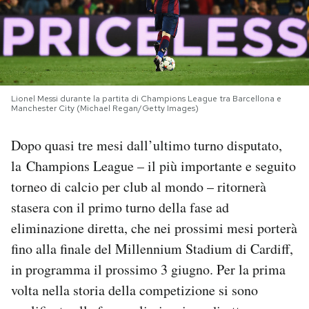
PODCAST
NEWSLETTER
Lionel Messi durante la partita di Champions League tra Barcellona e
Manchester City (Michael Regan/Getty Images)
I MIEI PREFERITI
Dopo quasi tre mesi dall’ultimo turno disputato,
la Champions League – il più importante e seguito
SHOP
torneo di calcio per club al mondo – ritornerà
stasera con il primo turno della fase ad
CALENDARIO
eliminazione diretta, che nei prossimi mesi porterà
fino alla finale del Millennium Stadium di Cardiff,
AREA PERSONALE
in programma il prossimo 3 giugno. Per la prima
Area Personale
volta nella storia della competizione si sono
Newsletter