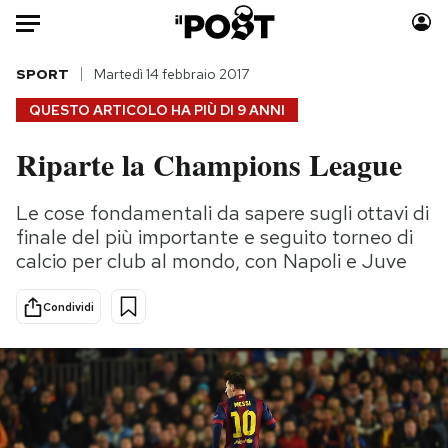
Auto
SPORT
Martedì 14 febbraio 2017
QUESTO ARTICOLO HA PIÙ DI
9 ANNI
HOME
Riparte la Champions League
Italia
Moda
Mondo
Libri
Le cose fondamentali da sapere sugli ottavi di
Politica
Consumismi
finale del più importante e seguito torneo di
Tecnologia
Storie/Idee
calcio per club al mondo, con Napoli e Juve
Internet
Ok Boomer!
Condividi
Scienza
Media
Cultura
Europa
Economia
Altrecose
Sport
Mondiali calcio 2026