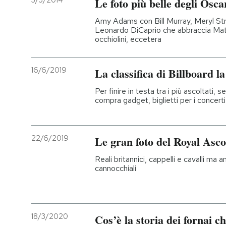
3/3/2014
Le foto più belle degli Osc
PODCAST
Amy Adams con Bill Murray, Meryl Stre
Leonardo DiCaprio che abbraccia Mat
occhiolini, eccetera
NEWSLETTER
16/6/2019
La classifica di Billboard l
I MIEI PREFERITI
Per finire in testa tra i più ascoltati, s
compra gadget, biglietti per i concert
SHOP
22/6/2019
Le gran foto del Royal Asco
CALENDARIO
Reali britannici, cappelli e cavalli ma
cannocchiali
AREA PERSONALE
Entra
18/3/2020
Cos’è la storia dei fornai 