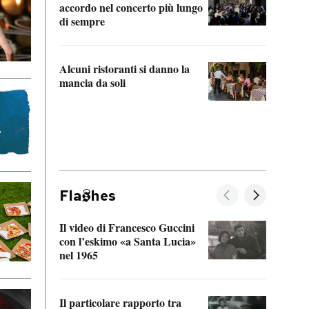
accordo nel concerto più lungo
di sempre
Il ci
parla
Alcuni ristoranti si danno la
nessu
mancia da soli
Fla
hes
Il video di Francesco Guccini
Sulla
con l’eskimo «a Santa Lucia»
vorti
nel 1965
veder
Il particolare rapporto tra
La ve