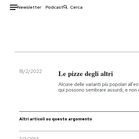
Newsletter
Podcast
Auto
HOME
Italia
Moda
Mondo
Libri
Politica
Consumismi
18/2/2022
Le pizze degli altri
Tecnologia
Storie/Idee
Alcune delle varianti più popolari all'
Internet
Ok Boomer!
qui possono sembrare assurdi, e non c
Scienza
Media
Cultura
Europa
Economia
Altrecose
Altri articoli su questo argomento
Sport
Mondiali calcio 2026