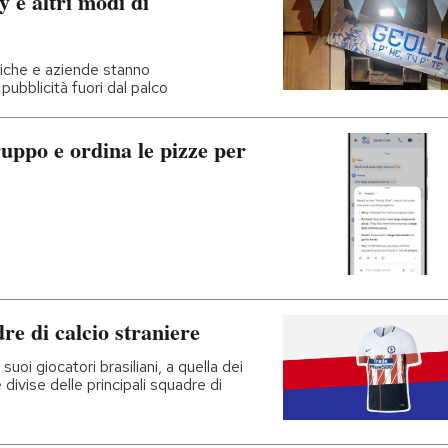
y e altri modi di
fiche e aziende stanno
ubblicità fuori dal palco
uppo e ordina le pizze per
re di calcio straniere
suoi giocatori brasiliani, a quella dei
vise delle principali squadre di