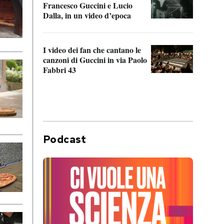
Francesco Guccini e Lucio
“Loco
Dalla, in un video d’epoca
Franc
I video dei fan che cantano le
Il de
canzoni di Guccini in via Paolo
Edoar
Fabbri 43
cappi
Podcast