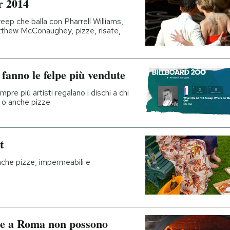
ar 2014
ep che balla con Pharrell Williams,
thew McConaughey, pizze, risate,
a fanno le felpe più vendute
empre più artisti regalano i dischi a chi
i o anche pizze
t
 anche pizze, impermeabili e
che a Roma non possono