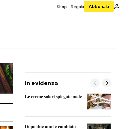
Abbonati
Shop
Regala
E
In evidenza
Le creme solari spiegate male
FitAc
guerr
Dopo due anni è cambiato
A cos