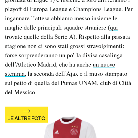
Notifiche mobile
playoff di Europa League e Champions League. Per
Regala il Post
ingannare l’attesa abbiamo messo insieme le
Hai bisogno di aiuto?
maglie delle principali squadre straniere (
qui
Esci
trovate quelle della Serie A). Rispetto alla passata
stagione non ci sono stati grossi stravolgimenti:
forse sorprenderanno un po’ la divisa casalinga
dell’Atletico Madrid, che ha anche
un nuovo
stemma
, la seconda dell’Ajax e il muso stampato
sul petto di quella del Pumas UNAM, club di Città
del Messico.