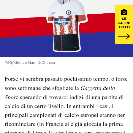
PODCAST
LE
ALTRE
FOTO
NEWSLETTER
I MIEI PREFERITI
PSG/Atletico Madrid/Chelsea
SHOP
Forse vi sembra passato pochissimo tempo, o forse
sono settimane che sfogliate la
Gazzetta dello
CALENDARIO
Sport
sperando di trovarci indizi di una partita di
calcio di un certo livello. In entrambi i casi, i
AREA PERSONALE
principali campionati di calcio europei stanno per
Area Personale
ricominciare (in Francia si è già giocata la prima
Newsletter
giornata di Ligue 1) e insieme a loro arriveranno i