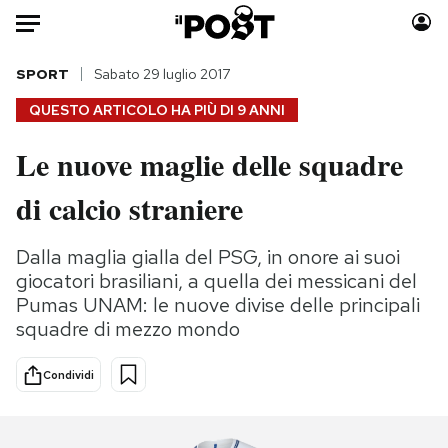
Auto
SPORT
Sabato 29 luglio 2017
QUESTO ARTICOLO HA PIÙ DI
9 ANNI
HOME
Le nuove maglie delle squadre
Italia
Moda
di calcio straniere
Mondo
Libri
Politica
Consumismi
Dalla maglia gialla del PSG, in onore ai suoi
Tecnologia
Storie/Idee
giocatori brasiliani, a quella dei messicani del
Internet
Ok Boomer!
Pumas UNAM: le nuove divise delle principali
Scienza
Media
squadre di mezzo mondo
Cultura
Europa
Economia
Altrecose
Condividi
Sport
Mondiali calcio 2026