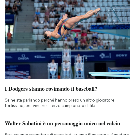
I Dodgers stanno rovinando il baseball?
Se ne sta parlando perché hanno preso un altro giocatore
fortissimo, per vincere il terzo campionato di fila
Walter Sabatini è un personaggio unico nel calcio
Stravagante scopritore di giocatori, «uomo illuminato», fumatore