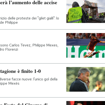
erà l’aumento delle accise
io delle proteste dei "gilet gialli": lo
rde Philippe
ci sono Carlos Tevez, Philippe Mexes,
ro Florenzi
tagione è finito 1-0
iverse facce nuove: l'unico gol della
hilippe Mexès
la Festa del Cinema di