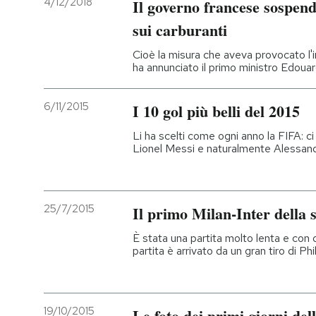
4/12/2018
Il governo francese sospend
sui carburanti
PODCAST
Cioè la misura che aveva provocato l'iniz
ha annunciato il primo ministro Edoua
NEWSLETTER
6/11/2015
I 10 gol più belli del 2015
I MIEI PREFERITI
Li ha scelti come ogni anno la FIFA: 
Lionel Messi e naturalmente Alessand
SHOP
25/7/2015
Il primo Milan-Inter della s
CALENDARIO
È stata una partita molto lenta e con d
partita è arrivato da un gran tiro di P
AREA PERSONALE
Entra
19/10/2015
Le foto dei primi giorni del