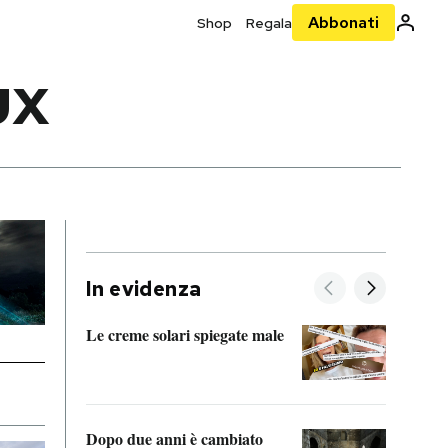
Abbonati
Shop
Regala
UX
In evidenza
Le creme solari spiegate male
FitAc
guerr
Dopo due anni è cambiato
A cos