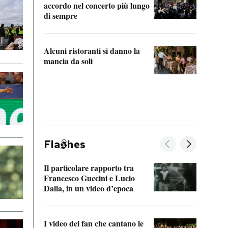
accordo nel concerto più lungo
di sempre
Il ci
parla
Alcuni ristoranti si danno la
nessu
mancia da soli
Fla
hes
Il particolare rapporto tra
La ve
Francesco Guccini e Lucio
“Loco
Dalla, in un video d’epoca
Franc
I video dei fan che cantano le
Il de