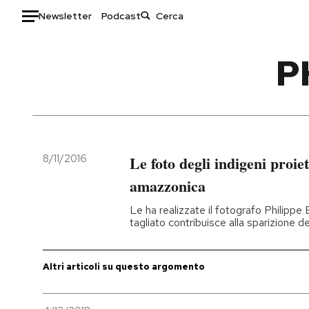
Newsletter
Podcast
Auto
P
HOME
Italia
Moda
Mondo
Libri
Politica
Consumismi
8/11/2016
Le foto degli indigeni proiet
Tecnologia
Storie/Idee
amazzonica
Internet
Ok Boomer!
Le ha realizzate il fotografo Philippe
Scienza
Media
tagliato contribuisce alla sparizione d
Cultura
Europa
Economia
Altrecose
Altri articoli su questo argomento
Sport
Mondiali calcio 2026