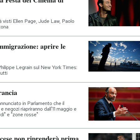
ià visti Ellen Page, Jude Law, Paolo
tona
mmigrazione: aprire le
Philippe Legrain sul New York Times:
utti
rancia
annunciato in Parlamento che il
 negozi riapriranno dall'11 maggio e
di" e "zone rosse"
ancese non riprenderà prima