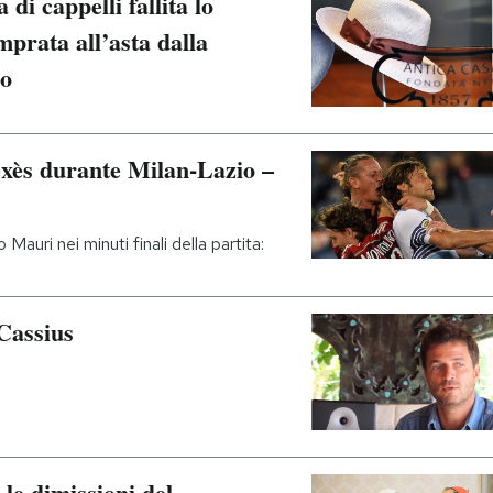
 di cappelli fallita lo
mprata all’asta dalla
io
exès durante Milan-Lazio –
Mauri nei minuti finali della partita:
Cassius
le dimissioni del