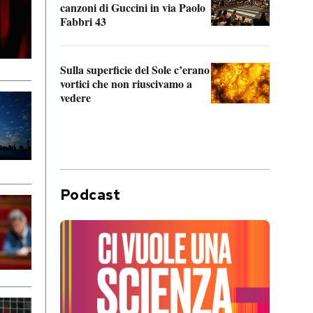
canzoni di Guccini in via Paolo
Edoar
Fabbri 43
cappi
Sulla superficie del Sole c’erano
Il fi
vortici che non riuscivamo a
facen
vedere
dentr
Podcast