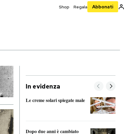
Abbonati
Shop
Regala
In evidenza
Le creme solari spiegate male
FitAc
guerr
Dopo due anni è cambiato
A cos