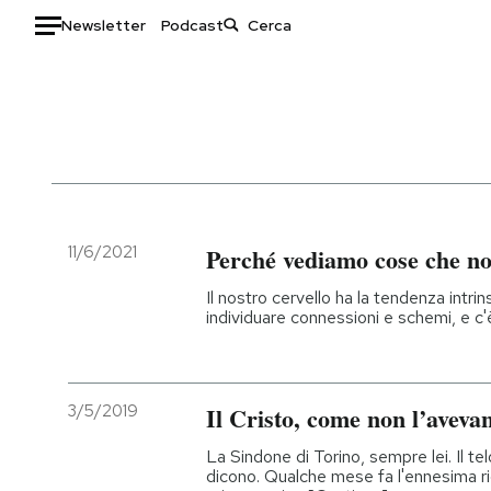
Newsletter
Podcast
Auto
HOME
Italia
Moda
Mondo
Libri
Politica
Consumismi
11/6/2021
Perché vediamo cose che no
Tecnologia
Storie/Idee
Il nostro cervello ha la tendenza intrin
Internet
Ok Boomer!
individuare connessioni e schemi, e c'
Scienza
Media
Cultura
Europa
Economia
Altrecose
3/5/2019
Il Cristo, come non l’aveva
Sport
Mondiali calcio 2026
La Sindone di Torino, sempre lei. Il t
dicono. Qualche mese fa l'ennesima ri