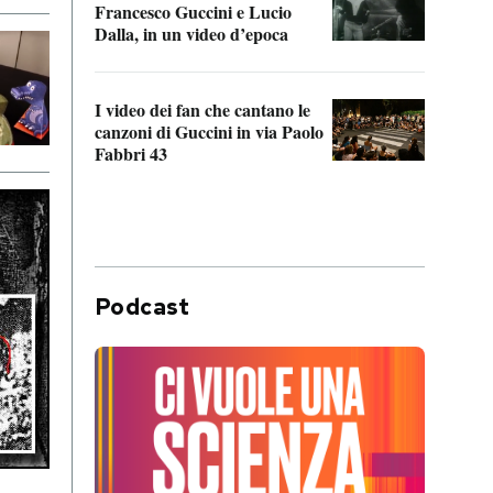
Francesco Guccini e Lucio
“Loco
Dalla, in un video d’epoca
Franc
I video dei fan che cantano le
Il de
canzoni di Guccini in via Paolo
Edoar
Fabbri 43
cappi
Podcast