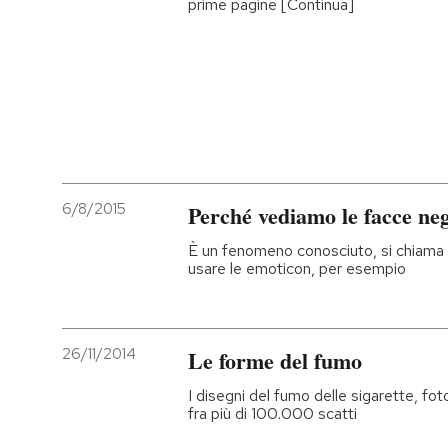
prime pagine [Continua]
PODCAST
NEWSLETTER
I MIEI PREFERITI
6/8/2015
Perché vediamo le facce neg
SHOP
È un fenomeno conosciuto, si chiama "p
usare le emoticon, per esempio
CALENDARIO
26/11/2014
Le forme del fumo
AREA PERSONALE
I disegni del fumo delle sigarette, fo
Entra
fra più di 100.000 scatti