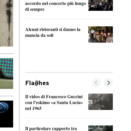
accordo nel concerto più lungo
di sempre
Il ci
parla
Alcuni ristoranti si danno la
nessu
mancia da soli
Fla
hes
Il video di Francesco Guccini
Sulla
con l’eskimo «a Santa Lucia»
vorti
nel 1965
veder
Il particolare rapporto tra
La ve