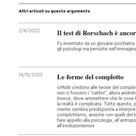
Altri articoli su questo argomento
2/4/2022
Il test di Rorschach è anco
Fu inventato da un giovane psichiatra 
gli psicologi ma persiste nell’immagina
14/10/2023
Le forme del complotto
«Molti credono alle teorie del compl
non ci fossero i “cattivi”, allora andr
invece, deve ammettere che le cose 
la realtà è complicata. Tutto questo, 
mente sembra predisposta a interpreta
complottismo, anziché con quelli del 
fare appello alla psicologia, all’antropo
all'evoluzionismo»