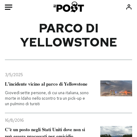
Auto
PARCO DI
YELLOWSTONE
HOME
Italia
Moda
Mondo
Libri
Politica
Consumismi
3/5/2025
Tecnologia
Storie/Idee
L’incidente vicino al parco di Yellowstone
Internet
Ok Boomer!
Giovedì sette persone, di cui una italiana, sono
Scienza
Media
morte in Idaho nello scontro tra un pick-up e
un pulmino di turisti
Cultura
Europa
Economia
Altrecose
16/8/2016
Sport
Mondiali calcio 2026
C’è un posto negli Stati Uniti dove non si
può essere processati per omicidio