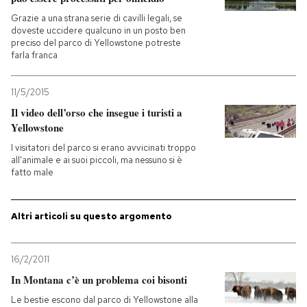
Grazie a una strana serie di cavilli legali, se
PODCAST
doveste uccidere qualcuno in un posto ben
preciso del parco di Yellowstone potreste
farla franca
NEWSLETTER
11/5/2015
Il video dell’orso che insegue i turisti a
I MIEI PREFERITI
Yellowstone
I visitatori del parco si erano avvicinati troppo
all'animale e ai suoi piccoli, ma nessuno si è
SHOP
fatto male
CALENDARIO
Altri articoli su questo argomento
AREA PERSONALE
16/2/2011
In Montana c’è un problema coi bisonti
Entra
Le bestie escono dal parco di Yellowstone alla