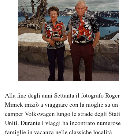
PODCAST
NEWSLETTER
I MIEI PREFERITI
SHOP
CALENDARIO
Alla fine degli anni Settanta il fotografo Roger
Minick iniziò a viaggiare con la moglie su un
camper Volkswagen lungo le strade degli Stati
AREA PERSONALE
Uniti. Durante i viaggi ha incontrato numerose
Area Personale
famiglie in vacanza nelle classiche località
Newsletter