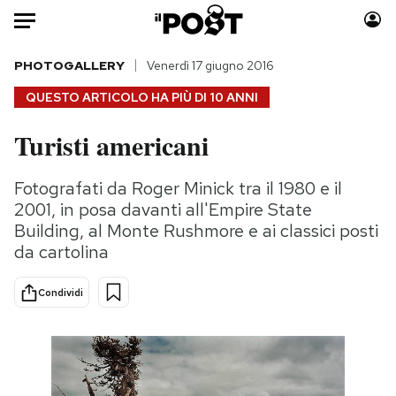
Auto
PHOTOGALLERY
Venerdì 17 giugno 2016
QUESTO ARTICOLO HA PIÙ DI
10 ANNI
HOME
Turisti americani
Italia
Moda
Mondo
Libri
Fotografati da Roger Minick tra il 1980 e il
Politica
Consumismi
2001, in posa davanti all'Empire State
Tecnologia
Storie/Idee
Building, al Monte Rushmore e ai classici posti
da cartolina
Internet
Ok Boomer!
Scienza
Media
Condividi
Cultura
Europa
Economia
Altrecose
Sport
Mondiali calcio 2026