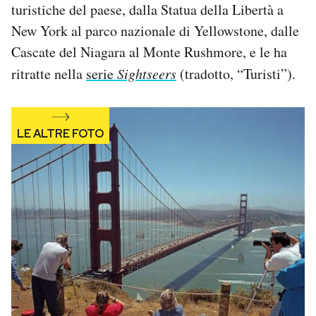
turistiche del paese, dalla Statua della Libertà a
Notifiche mobile
New York al parco nazionale di Yellowstone, dalle
Regala il Post
Hai bisogno di aiuto?
Cascate del Niagara al Monte Rushmore, e le ha
Esci
ritratte nella
serie
Sightseers
(tradotto, “Turisti”).