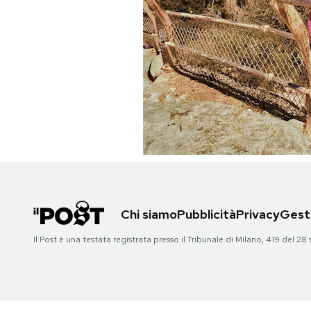
PODCAST
NEWSLETTER
I MIEI PREFERITI
SHOP
CALENDARIO
Chi siamo
Pubblicità
Privacy
Gesti
Il Post è una testata registrata presso il Tribunale di Milano, 419 del
AREA PERSONALE
Area Personale
Newsletter