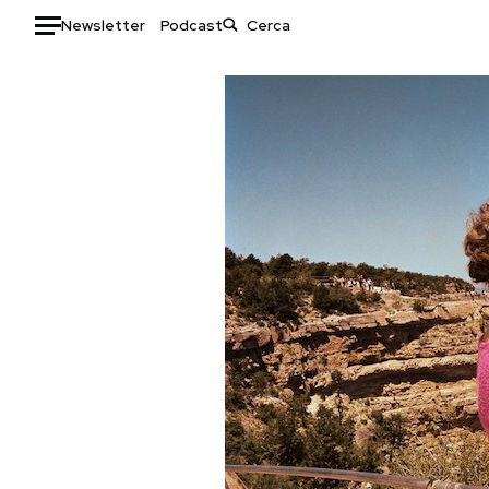
Newsletter
Podcast
Auto
HOME
Italia
Moda
Mondo
Libri
Politica
Consumismi
Tecnologia
Storie/Idee
Internet
Ok Boomer!
Scienza
Media
Cultura
Europa
Economia
Altrecose
Sport
Mondiali calcio 2026