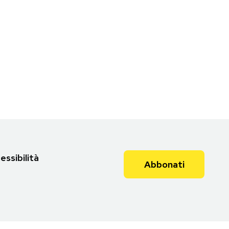
essibilità
Abbonati