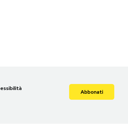
essibilità
Abbonati