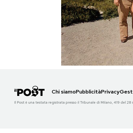
PODCAST
NEWSLETTER
I MIEI PREFERITI
SHOP
CALENDARIO
Chi siamo
Pubblicità
Privacy
Gesti
Il Post è una testata registrata presso il Tribunale di Milano, 419 del
AREA PERSONALE
Area Personale
Newsletter