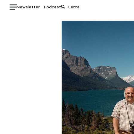
Newsletter
Podcast
Auto
HOME
Italia
Moda
Mondo
Libri
Politica
Consumismi
Tecnologia
Storie/Idee
Internet
Ok Boomer!
Scienza
Media
Cultura
Europa
Economia
Altrecose
Sport
Mondiali calcio 2026