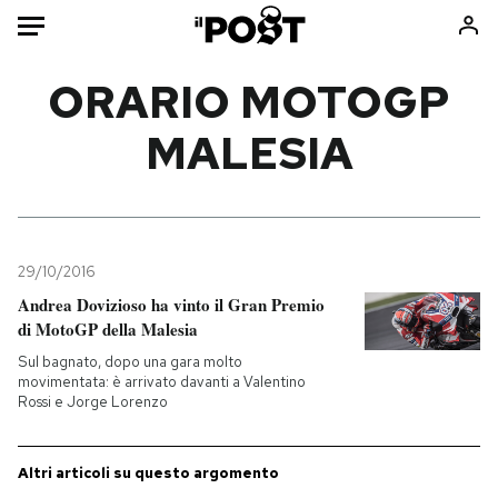
Auto
ORARIO MOTOGP
MALESIA
HOME
Italia
Moda
Mondo
Libri
Politica
Consumismi
29/10/2016
Tecnologia
Storie/Idee
Andrea Dovizioso ha vinto il Gran Premio
Internet
Ok Boomer!
di MotoGP della Malesia
Scienza
Media
Sul bagnato, dopo una gara molto
Cultura
Europa
movimentata: è arrivato davanti a Valentino
Rossi e Jorge Lorenzo
Economia
Altrecose
Sport
Mondiali calcio 2026
Altri articoli su questo argomento