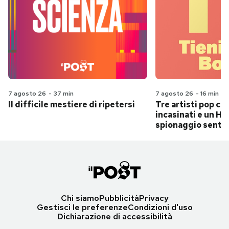
7 agosto 26
-
37 min
7 agosto 26
-
16 min
Il difficile mestiere di ripetersi
Tre artisti pop ch
incasinati e un Hit
spionaggio senti
Chi siamo
Pubblicità
Privacy
Gestisci le preferenze
Condizioni d'uso
Dichiarazione di accessibilità