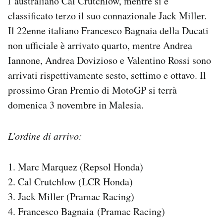
l’australiano Cal Crutchlow, mentre si è
Notifiche mobile
classificato terzo il suo connazionale Jack Miller.
Regala il Post
Il 22enne italiano Francesco Bagnaia della Ducati
Hai bisogno di aiuto?
non ufficiale è arrivato quarto, mentre Andrea
Esci
Iannone, Andrea Dovizioso e Valentino Rossi sono
arrivati rispettivamente sesto, settimo e ottavo. Il
prossimo Gran Premio di MotoGP si terrà
domenica 3 novembre in Malesia.
L’ordine di arrivo:
1. Marc Marquez (Repsol Honda)
2. Cal Crutchlow (LCR Honda)
3. Jack Miller (Pramac Racing)
4. Francesco Bagnaia (Pramac Racing)