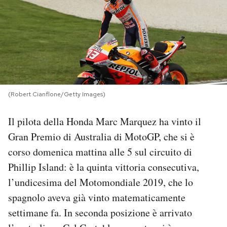
PODCAST
NEWSLETTER
I MIEI PREFERITI
(Robert Cianflone/Getty Images)
Il pilota della Honda Marc Marquez ha vinto il
SHOP
Gran Premio di Australia di MotoGP, che si è
corso domenica mattina alle 5 sul circuito di
CALENDARIO
Phillip Island: è la quinta vittoria consecutiva,
l’undicesima del Motomondiale 2019, che lo
AREA PERSONALE
spagnolo aveva già vinto matematicamente
Area Personale
settimane fa. In seconda posizione è arrivato
Newsletter