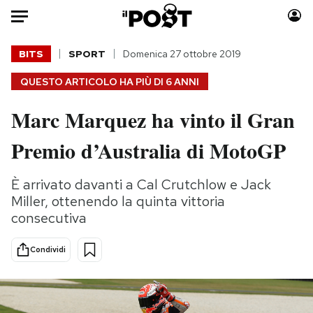
Auto
BITS
SPORT
Domenica 27 ottobre 2019
QUESTO ARTICOLO HA PIÙ DI
6 ANNI
HOME
Marc Marquez ha vinto il Gran
Italia
Moda
Mondo
Libri
Premio d’Australia di MotoGP
Politica
Consumismi
Tecnologia
Storie/Idee
È arrivato davanti a Cal Crutchlow e Jack
Internet
Ok Boomer!
Miller, ottenendo la quinta vittoria
consecutiva
Scienza
Media
Cultura
Europa
Condividi
Economia
Altrecose
Sport
Mondiali calcio 2026