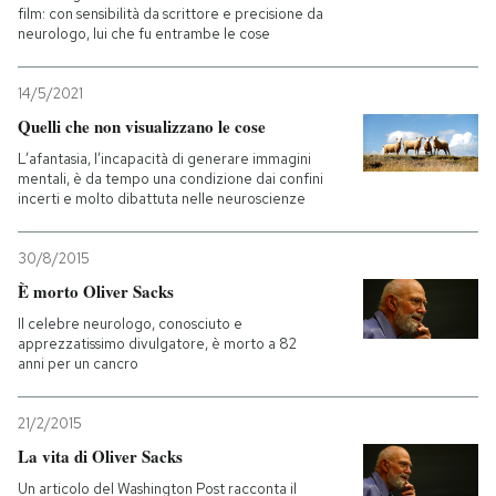
film: con sensibilità da scrittore e precisione da
neurologo, lui che fu entrambe le cose
PODCAST
14/5/2021
NEWSLETTER
Quelli che non visualizzano le cose
L’afantasia, l’incapacità di generare immagini
mentali, è da tempo una condizione dai confini
I MIEI PREFERITI
incerti e molto dibattuta nelle neuroscienze
30/8/2015
SHOP
È morto Oliver Sacks
Il celebre neurologo, conosciuto e
CALENDARIO
apprezzatissimo divulgatore, è morto a 82
anni per un cancro
AREA PERSONALE
21/2/2015
La vita di Oliver Sacks
Entra
Un articolo del Washington Post racconta il