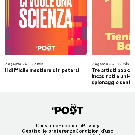
7 agosto 26
-
37 min
7 agosto 26
-
16 min
Il difficile mestiere di ripetersi
Tre artisti pop ch
incasinati e un Hit
spionaggio senti
Chi siamo
Pubblicità
Privacy
Gestisci le preferenze
Condizioni d'uso