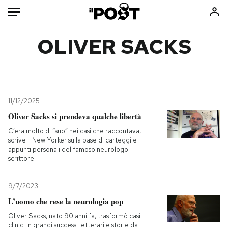
Auto
OLIVER SACKS
HOME
Italia
Moda
Mondo
Libri
11/12/2025
Politica
Consumismi
Oliver Sacks si prendeva qualche libertà
Tecnologia
Storie/Idee
C’era molto di “suo” nei casi che raccontava,
scrive il New Yorker sulla base di carteggi e
Internet
Ok Boomer!
appunti personali del famoso neurologo
Scienza
Media
scrittore
Cultura
Europa
9/7/2023
Economia
Altrecose
L’uomo che rese la neurologia pop
Sport
Mondiali calcio 2026
Oliver Sacks, nato 90 anni fa, trasformò casi
clinici in grandi successi letterari e storie da