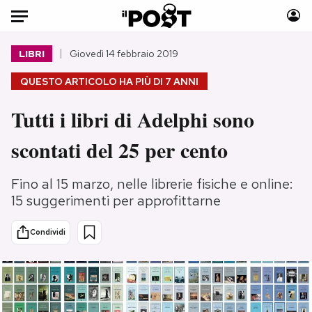
Auto
LIBRI
Giovedì 14 febbraio 2019
QUESTO ARTICOLO HA PIÙ DI
7 ANNI
HOME
Tutti i libri di Adelphi sono
Italia
Moda
Mondo
Libri
scontati del 25 per cento
Politica
Consumismi
Tecnologia
Storie/Idee
Fino al 15 marzo, nelle librerie fisiche e online:
Internet
Ok Boomer!
15 suggerimenti per approfittarne
Scienza
Media
Condividi
Cultura
Europa
Economia
Altrecose
Sport
Mondiali calcio 2026