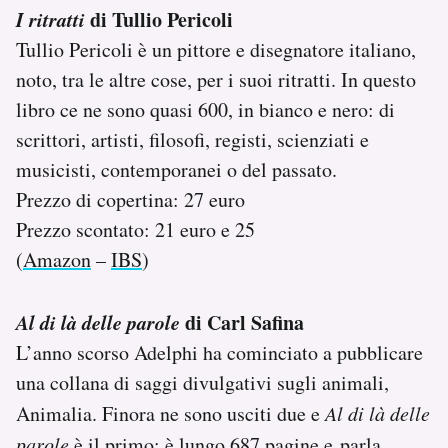
I ritratti
di Tullio Pericoli
Tullio Pericoli è un pittore e disegnatore italiano,
noto, tra le altre cose, per i suoi ritratti. In questo
libro ce ne sono quasi 600, in bianco e nero: di
scrittori, artisti, filosofi, registi, scienziati e
musicisti, contemporanei o del passato.
Prezzo di copertina: 27 euro
Prezzo scontato: 21 euro e 25
(
Amazon
–
IBS
)
Al di là delle parole
di Carl Safina
L’anno scorso Adelphi ha cominciato a pubblicare
una collana di saggi divulgativi sugli animali,
Animalia. Finora ne sono usciti due e
Al di là delle
parole
è il primo: è lungo 687 pagine e parla