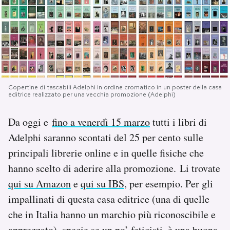
PODCAST
NEWSLETTER
Copertine di tascabili Adelphi in ordine cromatico in un poster della casa
I MIEI PREFERITI
editrice realizzato per una vecchia promozione (Adelphi)
Da oggi e
fino a venerdì 15 marzo
tutti i libri di
SHOP
Adelphi saranno scontati del 25 per cento sulle
principali librerie online e in quelle fisiche che
CALENDARIO
hanno scelto di aderire alla promozione. Li trovate
qui su Amazon
e
qui su IBS
, per esempio. Per gli
AREA PERSONALE
impallinati di questa casa editrice (una di quelle
Area Personale
che in Italia hanno un marchio più riconoscibile e
Newsletter
apprezzato), specie se un po’ feticisti, è una buona