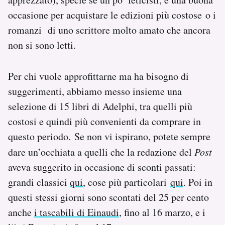
Notifiche mobile
occasione per acquistare le edizioni più costose o i
Regala il Post
romanzi di uno scrittore molto amato che ancora
Hai bisogno di aiuto?
non si sono letti.
Esci
Per chi vuole approfittarne ma ha bisogno di
suggerimenti, abbiamo messo insieme una
selezione di 15 libri di Adelphi, tra quelli più
costosi e quindi più convenienti da comprare in
questo periodo. Se non vi ispirano, potete sempre
dare un’occhiata a quelli che la redazione del
Post
aveva suggerito in occasione di sconti passati:
grandi classici
qui
, cose più particolari
qui
. Poi in
questi stessi giorni sono scontati del 25 per cento
anche
i tascabili di Einaudi
, fino al 16 marzo, e i