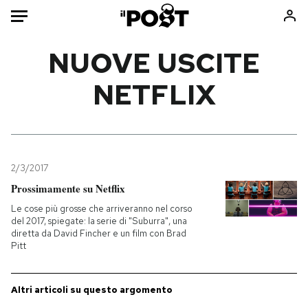
Auto
NUOVE USCITE
NETFLIX
HOME
Italia
Moda
Mondo
Libri
Politica
Consumismi
2/3/2017
Tecnologia
Storie/Idee
Prossimamente su Netflix
Internet
Ok Boomer!
Le cose più grosse che arriveranno nel corso
Scienza
Media
del 2017, spiegate: la serie di "Suburra", una
diretta da David Fincher e un film con Brad
Cultura
Europa
Pitt
Economia
Altrecose
Sport
Mondiali calcio 2026
Altri articoli su questo argomento