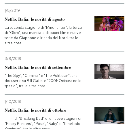
1/8/2019
PODCAST
Netflix Italia: le novità di agosto
La seconda stagione di "Mindhunter", la terza
NEWSLETTER
di "Glow", una manciata di buoni film e nuove
serie da Giappone e Irlanda del Nord, tra le
altre cose
I MIEI PREFERITI
3/9/2019
Netflix Italia: le novità di settembre
SHOP
"The Spy", "Criminal" e "The Politician", una
docuserie su Bill Gates e "2001: Odissea nello
spazio", tra le altre cose
CALENDARIO
1/10/2019
AREA PERSONALE
Netflix Italia: le novità di ottobre
Entra
Il film di "Breaking Bad" e le nuove stagioni di
"Peaky Blinders", "Pose", "Baby" e "Il metodo
Kominsky", tra le altre cose