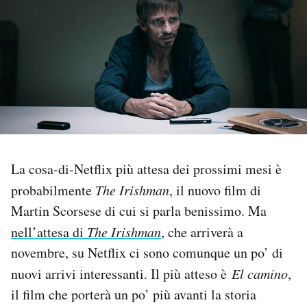
PODCAST
NEWSLETTER
I MIEI PREFERITI
SHOP
La cosa-di-Netflix più attesa dei prossimi mesi è
probabilmente
The Irishman
, il nuovo film di
CALENDARIO
Martin Scorsese di cui si parla benissimo. Ma
nell’attesa di
The Irishman
, che arriverà a
novembre, su Netflix ci sono comunque un po’ di
AREA PERSONALE
nuovi arrivi interessanti. Il più atteso è
El camino
,
Area Personale
il film che porterà un po’ più avanti la storia
Newsletter