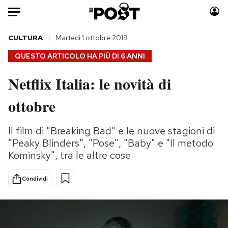
Auto
CULTURA
Martedì 1 ottobre 2019
QUESTO ARTICOLO HA PIÙ DI
6 ANNI
HOME
Netflix Italia: le novità di
Italia
Moda
ottobre
Mondo
Libri
Politica
Consumismi
Il film di "Breaking Bad" e le nuove stagioni di
Tecnologia
Storie/Idee
"Peaky Blinders", "Pose", "Baby" e "Il metodo
Internet
Ok Boomer!
Kominsky", tra le altre cose
Scienza
Media
Cultura
Europa
Condividi
Economia
Altrecose
Sport
Mondiali calcio 2026