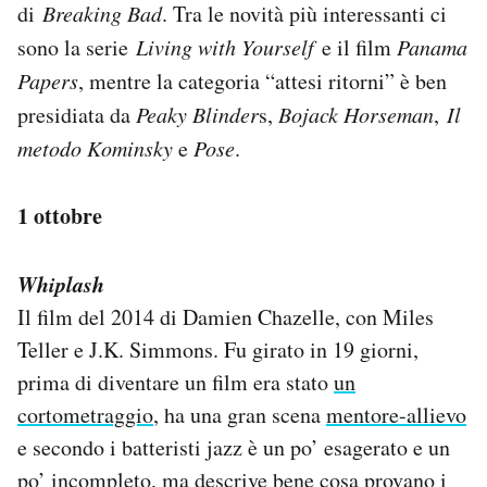
di
Breaking Bad
. Tra le novità più interessanti ci
Notifiche mobile
sono la serie
Living with Yourself
e il film
Panama
Regala il Post
Hai bisogno di aiuto?
Papers
, mentre la categoria “attesi ritorni” è ben
Esci
presidiata da
Peaky Blinder
s,
Bojack Horseman
,
Il
metodo Kominsky
e
Pose
.
1 ottobre
Whiplash
Il film del 2014 di Damien Chazelle, con Miles
Teller e J.K. Simmons. Fu girato in 19 giorni,
prima di diventare un film era stato
un
cortometraggio
, ha una gran scena
mentore-allievo
e secondo i batteristi jazz è un po’ esagerato e un
po’ incompleto, ma descrive bene cosa provano i