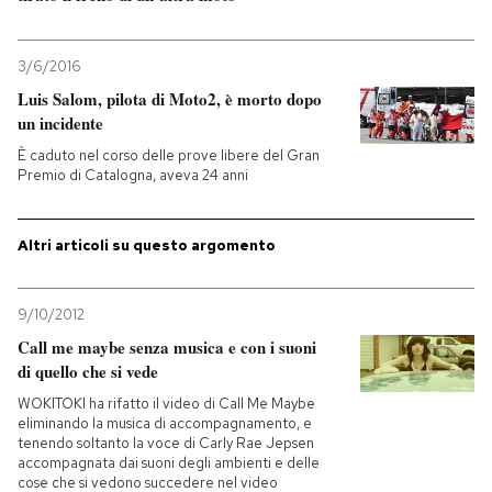
PODCAST
3/6/2016
Luis Salom, pilota di Moto2, è morto dopo
NEWSLETTER
un incidente
È caduto nel corso delle prove libere del Gran
Premio di Catalogna, aveva 24 anni
I MIEI PREFERITI
Altri articoli su questo argomento
SHOP
9/10/2012
CALENDARIO
Call me maybe senza musica e con i suoni
di quello che si vede
WOKlTOKl ha rifatto il video di Call Me Maybe
AREA PERSONALE
eliminando la musica di accompagnamento, e
tenendo soltanto la voce di Carly Rae Jepsen
Entra
accompagnata dai suoni degli ambienti e delle
cose che si vedono succedere nel video