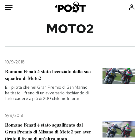
Auto
MOTO2
HOME
Italia
Moda
Mondo
Libri
10/9/2018
Politica
Consumismi
Romano Fenati è stato licenziato dalla sua
squadra di Moto2
Tecnologia
Storie/Idee
È il pilota che nel Gran Premio di San Marino
Internet
Ok Boomer!
ha tirato il freno di un avversario rischiando di
Scienza
Media
farlo cadere a più di 200 chilometri orari
Cultura
Europa
Economia
Altrecose
9/9/2018
Romano Fenati è stato squalificato dal
Sport
Mondiali calcio 2026
Gran Premio di Misano di Moto2 per aver
tirato il freno di un’altra moto