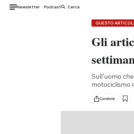
Newsletter
Podcast
Auto
QUESTO ARTICOLO
Gli arti
HOME
Italia
Moda
settima
Mondo
Libri
Politica
Consumismi
Sull'uomo che h
Tecnologia
Storie/Idee
motociclismo 
Internet
Ok Boomer!
Scienza
Media
Condividi
Cultura
Europa
Economia
Altrecose
Sport
Mondiali calcio 2026