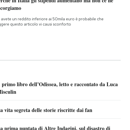
rché in Italia gli stipendi aumentano ma non ce ne
ccorgiamo
 avete un reddito inferiore ai 50mila euro è probabile che
ggere questo articolo vi causi sconforto
l primo libro dell’Odissea, letto e raccontato da Luca
isculin
a vita segreta delle storie riscritte dai fan
a prima puntata di Altre Indagini, sul disastro di