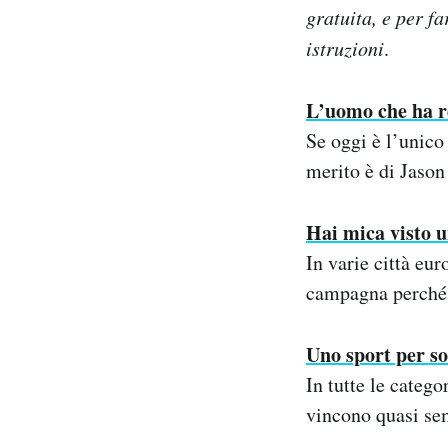
gratuita, e per f
istruzioni
.
L’uomo che ha r
Se oggi è l’unico
merito è di Jaso
Hai mica visto 
In varie città eu
campagna perché 
Uno sport per sol
In tutte le cate
vincono quasi se