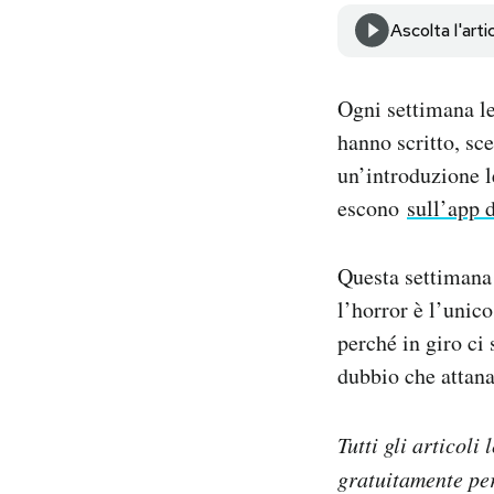
Notifiche mobile
Ascolta l'arti
Regala il Post
Hai bisogno di aiuto?
Esci
Ogni settimana le 
hanno scritto, sce
un’introduzione le
escono
sull’app 
Questa settimana 
l’horror è l’unic
perché in giro ci
dubbio che attana
Tutti gli articoli
gratuitamente per