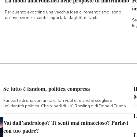
La moda anacronistica delle proposte di matrimonio
Pe
a
Per quanto evochino una vecchia idea di romanticismo, sono
un'invenzione recente importata dagli Stati Uniti
Se
le
Se tutto è fandom, politica compresa
I
M
Far parte di una comunità di fan vuol dire anche scegliere
un’identità politica. Che si parli di J.K. Rowling o di Donald Trump
L
Vai dall’andrologo? Ti senti mai minaccioso? Parlavi
con tuo padre?
L