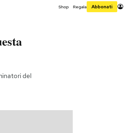
Abbonati
Shop
Regala
uesta
minatori del