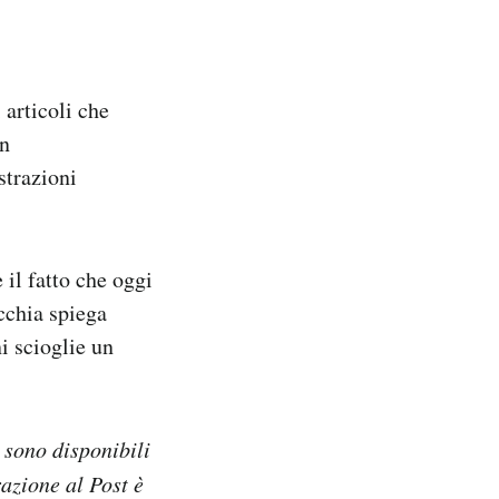
 articoli che
in
strazioni
il fatto che oggi
cchia spiega
i scioglie un
e sono disponibili
razione al Post è