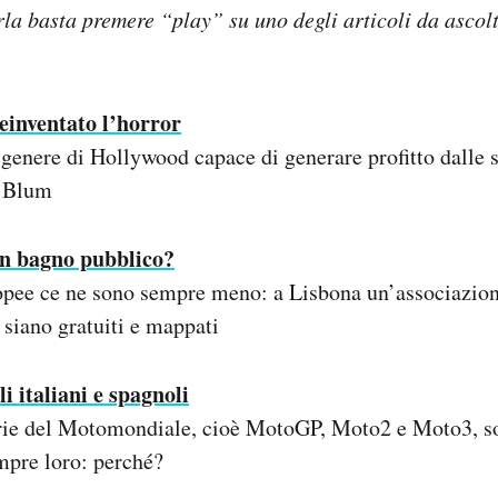
arla basta premere “play” su uno degli articoli da ascolt
einventato l’horror
 genere di Hollywood capace di generare profitto dalle st
n Blum
un bagno pubblico?
ropee ce ne sono sempre meno: a Lisbona un’associazion
siano gratuiti e mappati
i italiani e spagnoli
gorie del Motomondiale, cioè MotoGP, Moto2 e Moto3, so
mpre loro: perché?