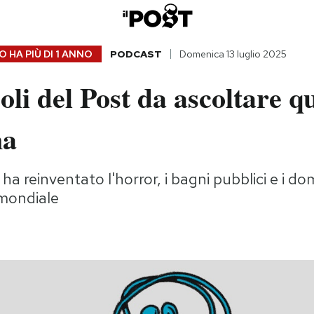
 HA PIÙ DI
1 ANNO
PODCAST
Domenica 13 luglio 2025
coli del Post da ascoltare q
na
a reinventato l'horror, i bagni pubblici e i do
mondiale