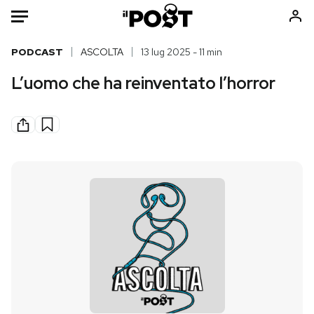
Auto
PODCAST
ASCOLTA
13 lug 2025 - 11 min
L’uomo che ha reinventato l’horror
HOME
Italia
Moda
Mondo
Libri
Politica
Consumismi
Tecnologia
Storie/Idee
Internet
Ok Boomer!
Scienza
Media
Cultura
Europa
Economia
Altrecose
Sport
Mondiali calcio 2026