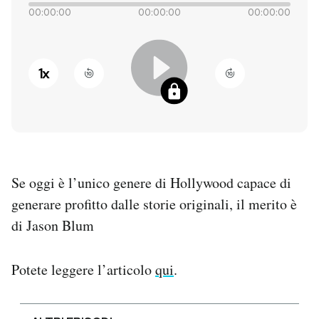
00:00:00
00:00:00
00:00:00
PODCAST
1
x
NEWSLETTER
I MIEI PREFERITI
SHOP
Se oggi è l’unico genere di Hollywood capace di
generare profitto dalle storie originali, il merito è
CALENDARIO
di Jason Blum
AREA PERSONALE
Potete leggere l’articolo
qui
.
Entra