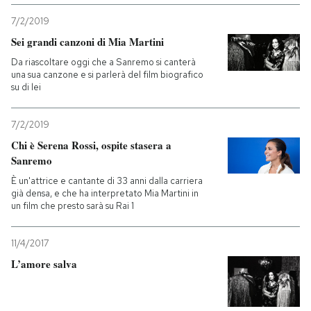
7/2/2019
PODCAST
Sei grandi canzoni di Mia Martini
Da riascoltare oggi che a Sanremo si canterà
NEWSLETTER
una sua canzone e si parlerà del film biografico
su di lei
I MIEI PREFERITI
7/2/2019
Chi è Serena Rossi, ospite stasera a
Sanremo
SHOP
È un'attrice e cantante di 33 anni dalla carriera
già densa, e che ha interpretato Mia Martini in
un film che presto sarà su Rai 1
CALENDARIO
11/4/2017
AREA PERSONALE
L’amore salva
Entra