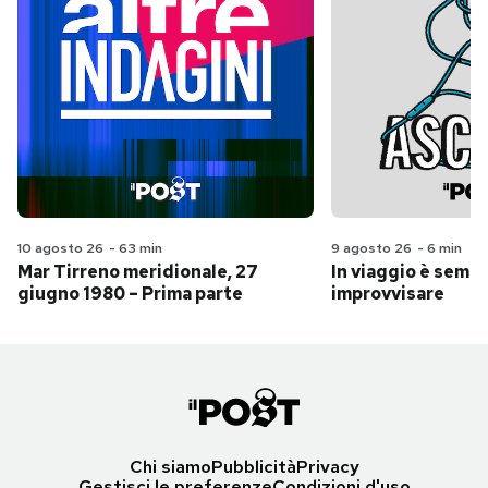
10 agosto 26
-
63 min
9 agosto 26
-
6 min
Mar Tirreno meridionale, 27
In viaggio è sempr
giugno 1980 – Prima parte
improvvisare
Chi siamo
Pubblicità
Privacy
Gestisci le preferenze
Condizioni d'uso