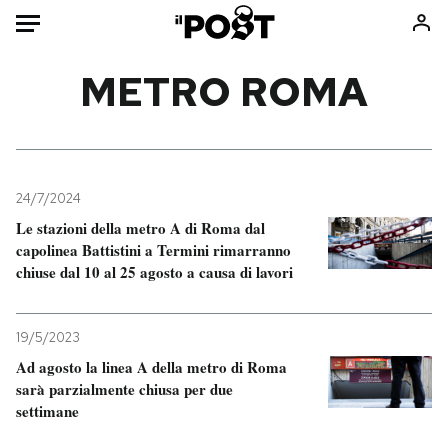
Auto
METRO ROMA
HOME
Italia
Moda
Mondo
Libri
24/7/2024
Politica
Consumismi
Le stazioni della metro A di Roma dal
capolinea Battistini a Termini rimarranno
Tecnologia
Storie/Idee
chiuse dal 10 al 25 agosto a causa di lavori
Internet
Ok Boomer!
Scienza
Media
19/5/2023
Cultura
Europa
Ad agosto la linea A della metro di Roma
Economia
Altrecose
sarà parzialmente chiusa per due
Sport
Mondiali calcio 2026
settimane