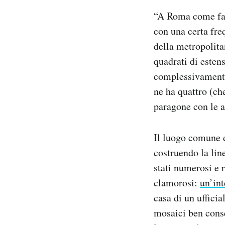
Notifiche mobile
“A Roma come fai
Regala il Post
con una certa fre
Hai bisogno di aiuto?
della metropolita
Esci
quadrati di esten
complessivamente
ne ha quattro (ch
paragone con le a
Il luogo comune d
costruendo la lin
stati numerosi e 
clamorosi:
un’int
casa di un uffici
mosaici ben conse