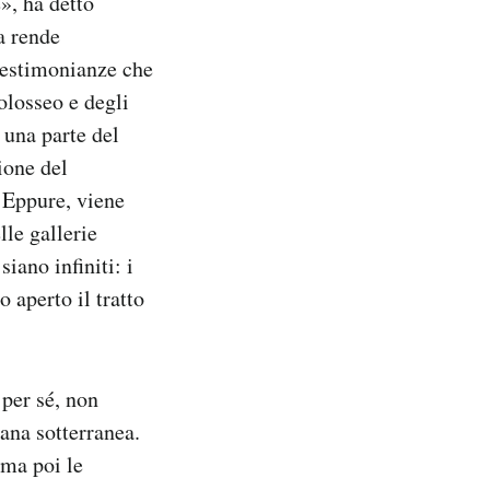
», ha detto
a rende
 testimonianze che
olosseo e degli
i una parte del
ione del
 Eppure, viene
lle gallerie
siano infiniti: i
 aperto il tratto
 per sé, non
tana sotterranea.
«ma poi le