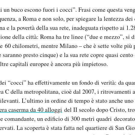
 un buco escono fuori i cocci”. Frasi come questa veng
quenza, a Roma e non solo, per spiegare la lentezza dei
na e la povertà della sua rete, inadeguata rispetto ai 1.
sione della città: Roma ha tre linee (“due e mezzo”, si 
 60 chilometri, mentre Milano – che è sette volte più 
e saranno presto cinque) e la sua rete copre quasi cento 
ltre capitali europee è ancora più impietoso.
ei “cocci” ha effettivamente un fondo di verità: da qu
ea C della metropolitana, cioè dal 2007, i ritrovamenti 
rilevanti. L’ultimo in ordine di tempo è stato anche uno
era caserma da 40 alloggi
del II secolo dopo Cristo, tro
ale comandante, un edificio di 300 metri quadri decorato
rvati. La scoperta è stata fatta nel quartiere di San Gi