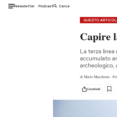
Newsletter
Podcast
Auto
QUESTO ARTICOLO
Capire 
HOME
Italia
Moda
La terza linea
Mondo
Libri
accumulato ann
Politica
Consumismi
archeologico, 
Tecnologia
Storie/Idee
Internet
Ok Boomer!
di
Mario Macchioni– @
Scienza
Media
Cultura
Europa
Condividi
Economia
Altrecose
Sport
Mondiali calcio 2026