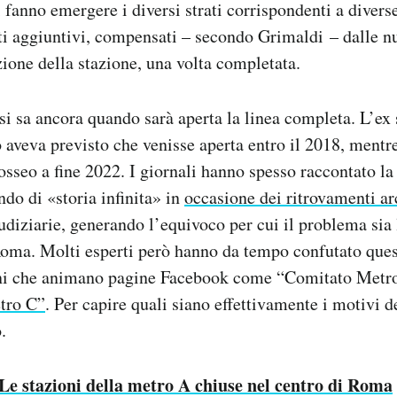
i fanno emergere i diversi strati corrispondenti a divers
i aggiuntivi, compensati – secondo Grimaldi – dalle n
ione della stazione, una volta completata.
i sa ancora quando sarà aperta la linea completa. L’e
veva previsto che venisse aperta entro il 2018, mentre
losseo a fine 2022. I giornali hanno spesso raccontato la
ndo di «storia infinita» in
occasione dei ritrovamenti ar
udiziarie, generando l’equivoco per cui il problema sia 
Roma. Molti esperti però hanno da tempo confutato que
dini che animano pagine Facebook come “Comitato Metr
tro C”
. Per capire quali siano effettivamente i motivi d
.
Le stazioni della metro A chiuse nel centro di Roma