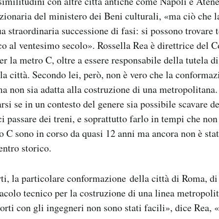
militudini con altre città antiche come Napoli e Atene
zionaria del ministero dei Beni culturali, «ma ciò che l
sua straordinaria successione di fasi: si possono trovare
co al ventesimo secolo». Rossella Rea è direttrice del C
per la metro C, oltre a essere responsabile della tutela d
lla città. Secondo lei, però, non è vero che la conformaz
a non sia adatta alla costruzione di una metropolitana.
si se in un contesto del genere sia possibile scavare de
ci passare dei treni, e soprattutto farlo in tempi che non 
ro C sono in corso da quasi 12 anni ma ancora non è stato
entro storico.
ti, la particolare conformazione della città di Roma, di
tacolo tecnico per la costruzione di una linea metropoli
orti con gli ingegneri non sono stati facili», dice Rea, 