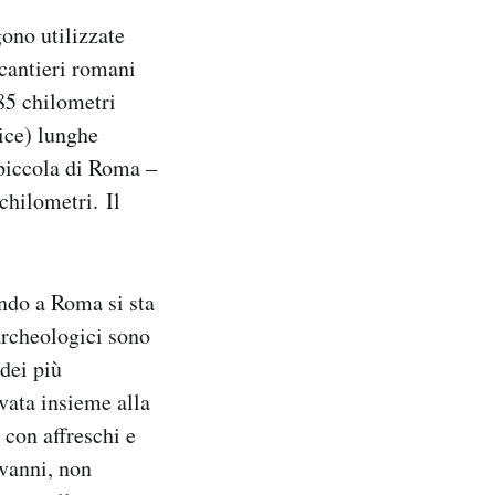
ono utilizzate
 cantieri romani
285 chilometri
dice) lunghe
piccola di Roma –
chilometri. Il
ando a Roma si sta
archeologici sono
 dei più
vata insieme alla
 con affreschi e
ovanni, non