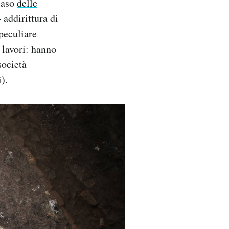
 caso
delle
 addirittura di
 peculiare
 lavori: hanno
società
).