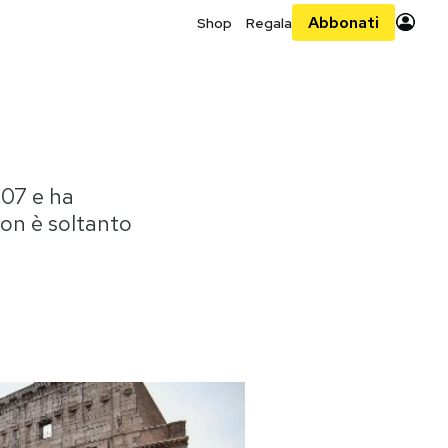
Abbonati
Shop
Regala
007 e ha
non è soltanto