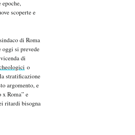
e epoche,
uove scoperte e
x sindaco di Roma
 oggi si prevede
 vicenda di
cheologici
o
la stratificazione
sto argomento, e
o x Roma” e
ei ritardi bisogna