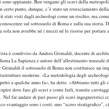
 sono appianate. Ben vengano gli scavi della metropoli
 certo punto, dunque, c’è stato un rovesciamento della 
iù stati visti dagli archeologi come un rischio, ma com
 conoscenze sul sottosuolo di Roma e sulla sua storia. D
 sola non avrebbe né i mezzi né le risorse per portare a
ista è condiviso da Andrea Grimaldi, docente di archit
 Roma La Sapienza e autore dell’allestimento museale de
r Grimaldi il sottosuolo di Roma non costituisce un im
frastrutture moderne. «La metodologia degli archeologi
ispetto a qualche anno fa», ha detto. «Abbiamo tutti gli 
capire dove fare gli scavi e come farli, tramite carotag
. Nel far andare di pari passo gli scavi ingegneristici c
ico svantaggio sono i costi: uno “scavo stratigrafico”, c