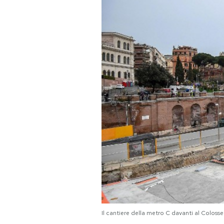
PODCAST
NEWSLETTER
I MIEI PREFERITI
SHOP
CALENDARIO
AREA PERSONALE
Area Personale
Il cantiere della metro C davanti al Col
Newsletter