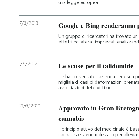
una legge europea
PODCAST
7/3/2013
Google e Bing renderanno p
NEWSLETTER
Un gruppo di ricercatori ha trovato un
effetti collaterali imprevisti analizza
I MIEI PREFERITI
1/9/2012
Le scuse per il talidomide
SHOP
Le ha presentate l'azienda tedesca p
migliaia di casi di deformazioni prenat
associazioni delle vittime
CALENDARIO
21/6/2010
Approvato in Gran Bretagna
AREA PERSONALE
cannabis
Entra
Il principio attivo del medicinale è bas
cannabis e viene utilizzato per alleviar