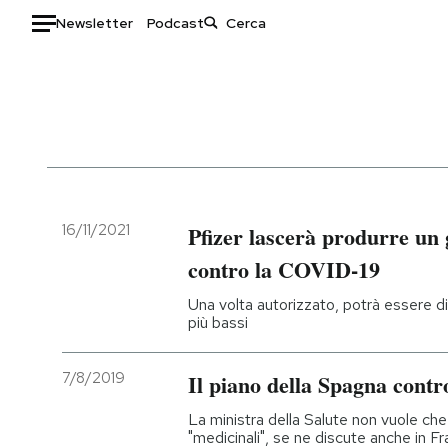
Newsletter
Podcast
Auto
HOME
Italia
Moda
Mondo
Libri
Politica
Consumismi
16/11/2021
Pfizer lascerà produrre un
Tecnologia
Storie/Idee
contro la COVID-19
Internet
Ok Boomer!
Una volta autorizzato, potrà essere di
Scienza
Media
più bassi
Cultura
Europa
Economia
Altrecose
7/8/2019
Il piano della Spagna contr
Sport
Mondiali calcio 2026
La ministra della Salute non vuole che
"medicinali", se ne discute anche in F