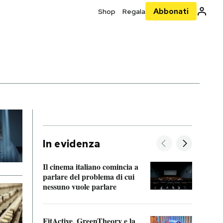
Abbonati
Shop
Regala
In evidenza
Il cinema italiano comincia a
A cos
parlare del problema di cui
nessuno vuole parlare
Cosa 
FitActive, GreenTheory e la