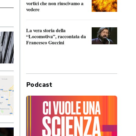
vortici che non riuscivamo a
facen
vedere
dentr
La vera storia della
Il vi
“Locomotiva”, raccontata da
inseg
Francesco Guccini
Khers
Podcast