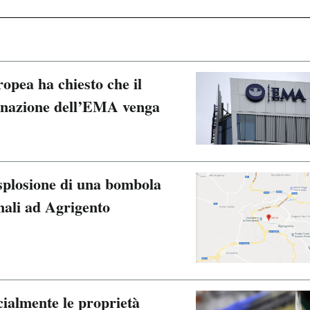
ropea ha chiesto che il
egnazione dell’EMA venga
splosione di una bombola
nali ad Agrigento
ialmente le proprietà