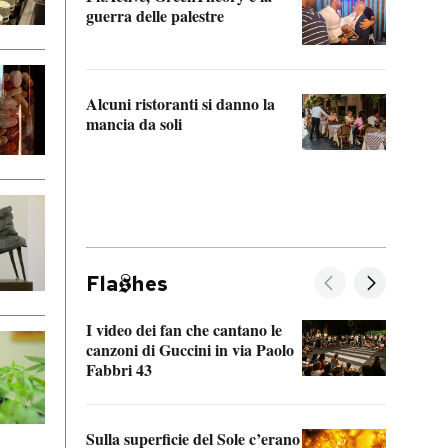
“Odis
guerra delle palestre
Che s
strum
Alcuni ristoranti si danno la
mancia da soli
Fla
hes
I video dei fan che cantano le
Il de
canzoni di Guccini in via Paolo
Edoar
Fabbri 43
cappi
Sulla superficie del Sole c’erano
Il fi