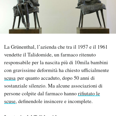
PODCAST
NEWSLETTER
I MIEI PREFERITI
La Grünenthal, l’azienda che tra il 1957 e il 1961
vendette il Talidomide, un farmaco ritenuto
responsabile per la nascita più di 10mila bambini
SHOP
con gravissime deformità ha chiesto ufficialmente
scusa
per quanto accaduto, dopo 50 anni di
CALENDARIO
sostanziale silenzio. Ma alcune associazioni di
persone colpite dal farmaco hanno
rifiutato le
AREA PERSONALE
scuse
, definendole insincere e incomplete.
Area Personale
Newsletter