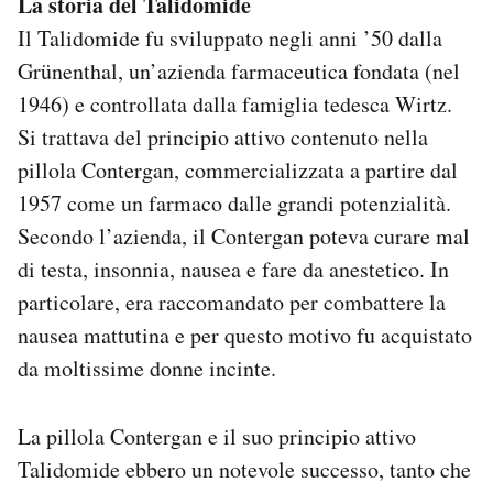
La storia del Talidomide
Notifiche mobile
Il Talidomide fu sviluppato negli anni ’50 dalla
Regala il Post
Grünenthal, un’azienda farmaceutica fondata (nel
Hai bisogno di aiuto?
1946) e controllata dalla famiglia tedesca Wirtz.
Esci
Si trattava del principio attivo contenuto nella
pillola Contergan, commercializzata a partire dal
1957 come un farmaco dalle grandi potenzialità.
Secondo l’azienda, il Contergan poteva curare mal
di testa, insonnia, nausea e fare da anestetico. In
particolare, era raccomandato per combattere la
nausea mattutina e per questo motivo fu acquistato
da moltissime donne incinte.
La pillola Contergan e il suo principio attivo
Talidomide ebbero un notevole successo, tanto che