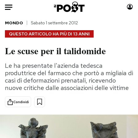
Auto
MONDO
Sabato 1 settembre 2012
QUESTO ARTICOLO HA PIÙ DI
13 ANNI
HOME
Le scuse per il talidomide
Italia
Moda
Mondo
Libri
Le ha presentate l'azienda tedesca
Politica
Consumismi
produttrice del farmaco che portò a migliaia di
Tecnologia
Storie/Idee
casi di deformazioni prenatali, ricevendo
nuove critiche dalle associazioni delle vittime
Internet
Ok Boomer!
Scienza
Media
Condividi
Cultura
Europa
Economia
Altrecose
Sport
Mondiali calcio 2026