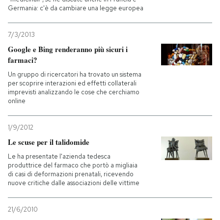
Germania: c'è da cambiare una legge europea
PODCAST
7/3/2013
Google e Bing renderanno più sicuri i
NEWSLETTER
farmaci?
Un gruppo di ricercatori ha trovato un sistema
per scoprire interazioni ed effetti collaterali
I MIEI PREFERITI
imprevisti analizzando le cose che cerchiamo
online
SHOP
1/9/2012
Le scuse per il talidomide
CALENDARIO
Le ha presentate l'azienda tedesca
produttrice del farmaco che portò a migliaia
di casi di deformazioni prenatali, ricevendo
AREA PERSONALE
nuove critiche dalle associazioni delle vittime
Entra
21/6/2010