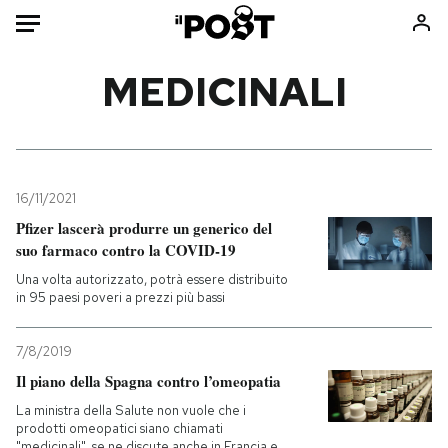
Auto
MEDICINALI
HOME
Italia
Moda
Mondo
Libri
16/11/2021
Politica
Consumismi
Pfizer lascerà produrre un generico del
suo farmaco contro la COVID-19
Tecnologia
Storie/Idee
Una volta autorizzato, potrà essere distribuito
Internet
Ok Boomer!
in 95 paesi poveri a prezzi più bassi
Scienza
Media
Cultura
Europa
7/8/2019
Economia
Altrecose
Il piano della Spagna contro l’omeopatia
Sport
Mondiali calcio 2026
La ministra della Salute non vuole che i
prodotti omeopatici siano chiamati
"medicinali", se ne discute anche in Francia e