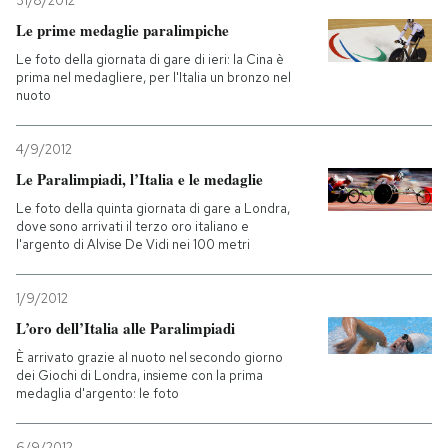
31/8/2012
Le prime medaglie paralimpiche
PODCAST
Le foto della giornata di gare di ieri: la Cina è
prima nel medagliere, per l'Italia un bronzo nel
nuoto
NEWSLETTER
4/9/2012
I MIEI PREFERITI
Le Paralimpiadi, l’Italia e le medaglie
Le foto della quinta giornata di gare a Londra,
dove sono arrivati il terzo oro italiano e
SHOP
l'argento di Alvise De Vidi nei 100 metri
1/9/2012
CALENDARIO
L’oro dell’Italia alle Paralimpiadi
È arrivato grazie al nuoto nel secondo giorno
AREA PERSONALE
dei Giochi di Londra, insieme con la prima
medaglia d'argento: le foto
Entra
6/9/2012