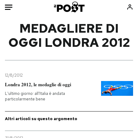
Auto
MEDAGLIERE DI
OGGI LONDRA 2012
HOME
Italia
Moda
Mondo
Libri
Politica
Consumismi
12/8/2012
Tecnologia
Storie/Idee
Londra 2012, le medaglie di oggi
Internet
Ok Boomer!
L'ultimo giorno: all'Italia è andata
Scienza
Media
particolarmente bene
Cultura
Europa
Economia
Altrecose
Altri articoli su questo argomento
Sport
Mondiali calcio 2026