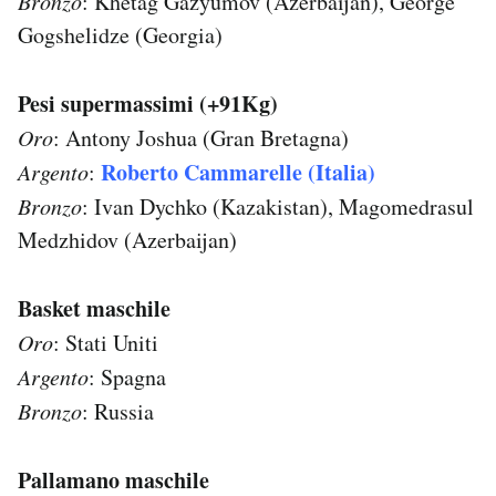
Bronzo
: Khetag Gazyumov (Azerbaijan), George
Gogshelidze (Georgia)
Pesi supermassimi (+91Kg)
Oro
: Antony Joshua (Gran Bretagna)
Roberto Cammarelle (Italia)
Argento
:
Bronzo
: Ivan Dychko (Kazakistan), Magomedrasul
Medzhidov (Azerbaijan)
Basket maschile
Oro
: Stati Uniti
Argento
: Spagna
Bronzo
: Russia
Pallamano maschile