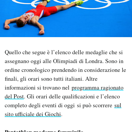
PODCAST
NEWSLETTER
Quello che segue è l’elenco delle medaglie che si
I MIEI PREFERITI
assegnano oggi alle Olimpiadi di Londra. Sono in
ordine cronologico prendendo in considerazione le
SHOP
finali, gli orari sono tutti italiani. Altre
informazioni si trovano nel
programma ragionato
CALENDARIO
del Post
. Gli orari delle qualificazioni e l’elenco
completo degli eventi di oggi si può scorrere
sul
AREA PERSONALE
sito ufficiale dei Giochi
.
Area Personale
Newsletter