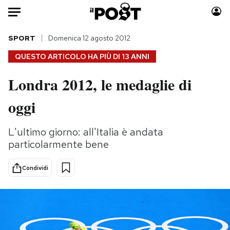
Auto
SPORT
Domenica 12 agosto 2012
QUESTO ARTICOLO HA PIÙ DI
13 ANNI
HOME
Londra 2012, le medaglie di
Italia
Moda
oggi
Mondo
Libri
Politica
Consumismi
L'ultimo giorno: all'Italia è andata
Tecnologia
Storie/Idee
particolarmente bene
Internet
Ok Boomer!
Scienza
Media
Condividi
Cultura
Europa
Economia
Altrecose
Sport
Mondiali calcio 2026