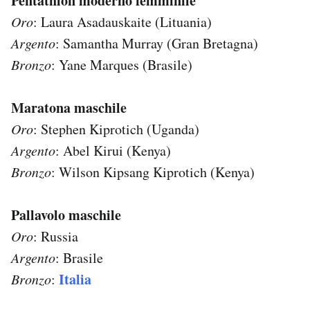
Pentathlon moderno femminile
Notifiche mobile
Oro
: Laura Asadauskaite (Lituania)
Regala il Post
Argento
: Samantha Murray (Gran Bretagna)
Hai bisogno di aiuto?
Bronzo
: Yane Marques (Brasile)
Esci
Maratona maschile
Oro
: Stephen Kiprotich (Uganda)
Argento
: Abel Kirui (Kenya)
Bronzo
: Wilson Kipsang Kiprotich (Kenya)
Pallavolo maschile
Oro
: Russia
Argento
: Brasile
Italia
Bronzo
: