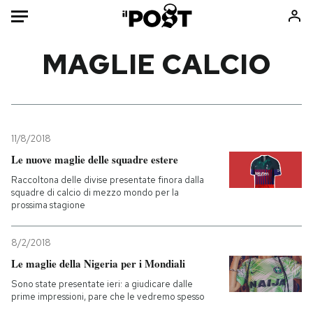
Auto
MAGLIE CALCIO
HOME
Italia
Moda
Mondo
Libri
11/8/2018
Politica
Consumismi
Le nuove maglie delle squadre estere
Tecnologia
Storie/Idee
Raccoltona delle divise presentate finora dalla
squadre di calcio di mezzo mondo per la
Internet
Ok Boomer!
prossima stagione
Scienza
Media
Cultura
Europa
8/2/2018
Economia
Altrecose
Le maglie della Nigeria per i Mondiali
Sport
Mondiali calcio 2026
Sono state presentate ieri: a giudicare dalle
prime impressioni, pare che le vedremo spesso