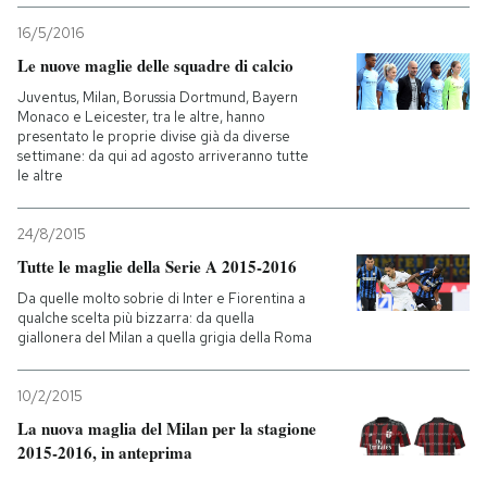
16/5/2016
PODCAST
Le nuove maglie delle squadre di calcio
Juventus, Milan, Borussia Dortmund, Bayern
NEWSLETTER
Monaco e Leicester, tra le altre, hanno
presentato le proprie divise già da diverse
settimane: da qui ad agosto arriveranno tutte
le altre
I MIEI PREFERITI
24/8/2015
SHOP
Tutte le maglie della Serie A 2015-2016
Da quelle molto sobrie di Inter e Fiorentina a
qualche scelta più bizzarra: da quella
CALENDARIO
giallonera del Milan a quella grigia della Roma
10/2/2015
AREA PERSONALE
La nuova maglia del Milan per la stagione
Entra
2015-2016, in anteprima