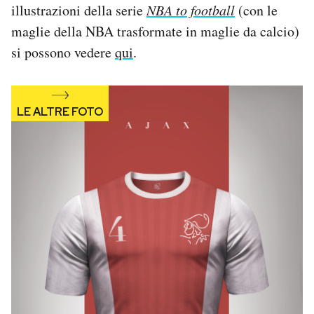
illustrazioni della serie
NBA to football
(con le
Notifiche mobile
maglie della NBA trasformate in maglie da calcio)
Regala il Post
Hai bisogno di aiuto?
si possono vedere
qui
.
Esci