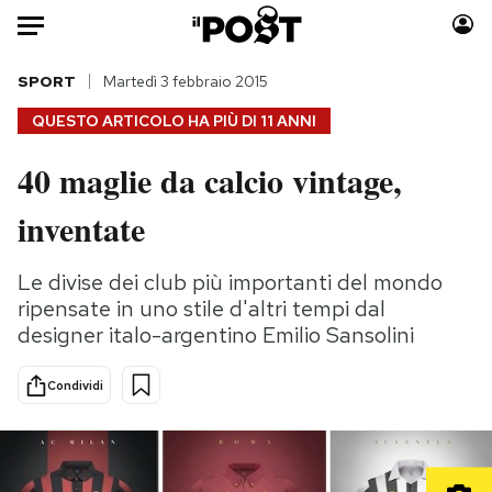
Auto
SPORT
Martedì 3 febbraio 2015
QUESTO ARTICOLO HA PIÙ DI
11 ANNI
HOME
40 maglie da calcio vintage,
Italia
Moda
inventate
Mondo
Libri
Politica
Consumismi
Le divise dei club più importanti del mondo
Tecnologia
Storie/Idee
ripensate in uno stile d'altri tempi dal
Internet
Ok Boomer!
designer italo-argentino Emilio Sansolini
Scienza
Media
Cultura
Europa
Condividi
Economia
Altrecose
Sport
Mondiali calcio 2026