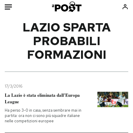
Auto
LAZIO SPARTA
PROBABILI
HOME
FORMAZIONI
Italia
Moda
Mondo
Libri
Politica
Consumismi
Tecnologia
Storie/Idee
Internet
Ok Boomer!
17/3/2016
Scienza
Media
La Lazio è stata eliminata dall’Europa
League
Cultura
Europa
Economia
Altrecose
Ha perso 3-0 in casa, senza sembrare mai in
partita: ora non ci sono più squadre italiane
Sport
Mondiali calcio 2026
nelle competizioni europee