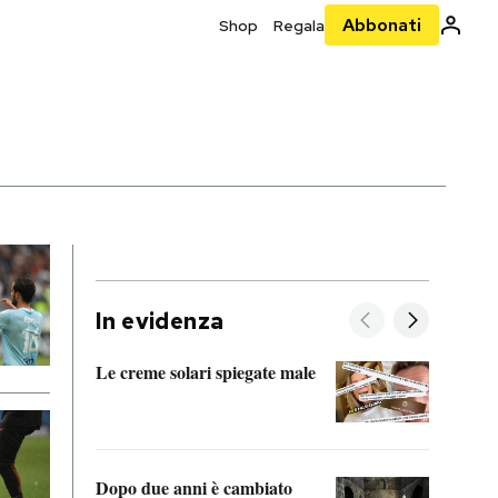
Abbonati
Shop
Regala
In evidenza
Le creme solari spiegate male
FitAc
guerr
Dopo due anni è cambiato
A cos