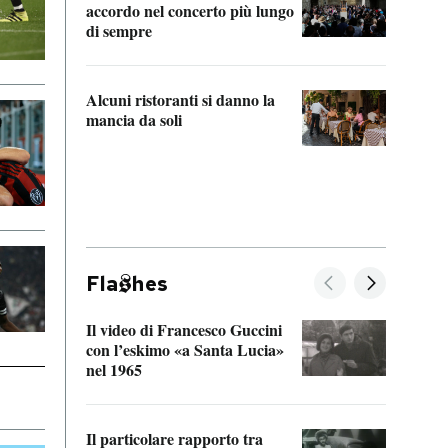
accordo nel concerto più lungo
di sempre
Il ci
parla
Alcuni ristoranti si danno la
nessu
mancia da soli
Fla
hes
Il video di Francesco Guccini
Sulla
con l’eskimo «a Santa Lucia»
vorti
nel 1965
veder
Il particolare rapporto tra
La ve