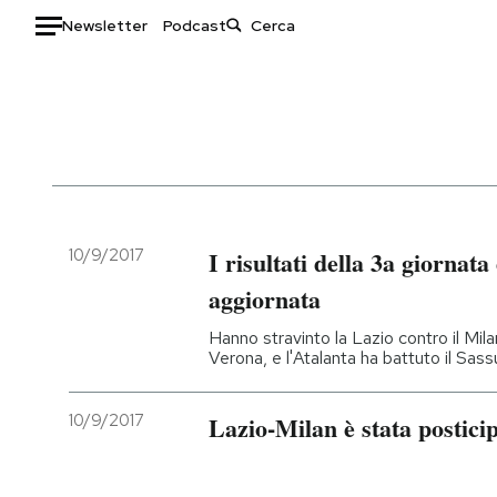
Newsletter
Podcast
Auto
HOME
Italia
Moda
Mondo
Libri
Politica
Consumismi
10/9/2017
I risultati della 3a giornata 
Tecnologia
Storie/Idee
aggiornata
Internet
Ok Boomer!
Hanno stravinto la Lazio contro il Mila
Scienza
Media
Verona, e l'Atalanta ha battuto il Sass
Cultura
Europa
Economia
Altrecose
10/9/2017
Lazio-Milan è stata posticip
Sport
Mondiali calcio 2026