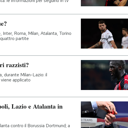
ta: le informazioni per seguirlo in tv
ue?
, Inter, Roma, Milan, Atalanta, Torino
 quattro partite
ri razzisti?
a, durante Milan-Lazio: il
viene applicato
oli, Lazio e Atalanta in
talanta contro il Borussia Dortmund; a