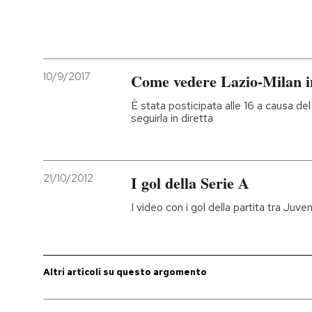
PODCAST
NEWSLETTER
10/9/2017
Come vedere Lazio-Milan i
È stata posticipata alle 16 a causa de
seguirla in diretta
I MIEI PREFERITI
SHOP
21/10/2012
I gol della Serie A
I video con i gol della partita tra Juv
CALENDARIO
AREA PERSONALE
Altri articoli su questo argomento
Entra