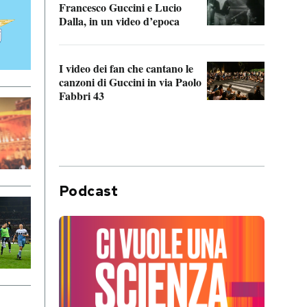
Francesco Guccini e Lucio
“Loco
Dalla, in un video d’epoca
Franc
I video dei fan che cantano le
Il de
canzoni di Guccini in via Paolo
Edoar
Fabbri 43
cappi
Podcast