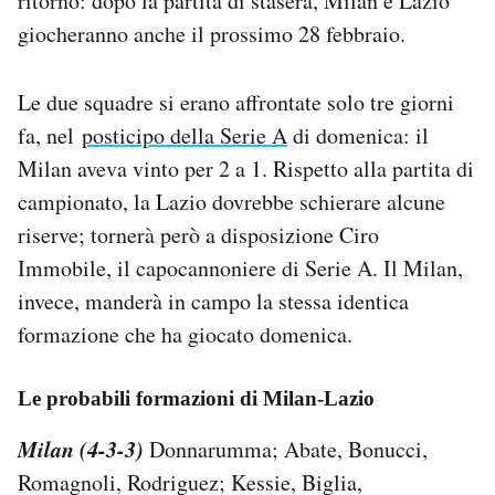
ritorno: dopo la partita di stasera, Milan e Lazio
Notifiche mobile
giocheranno anche il prossimo 28 febbraio.
Regala il Post
Hai bisogno di aiuto?
Le due squadre si erano affrontate solo tre giorni
Esci
fa, nel
posticipo della Serie A
di domenica: il
Milan aveva vinto per 2 a 1. Rispetto alla partita di
campionato, la Lazio dovrebbe schierare alcune
riserve; tornerà però a disposizione Ciro
Immobile, il capocannoniere di Serie A. Il Milan,
invece, manderà in campo la stessa identica
formazione che ha giocato domenica.
Le probabili formazioni di Milan-Lazio
Milan (4-3-3)
Donnarumma; Abate, Bonucci,
Romagnoli, Rodriguez; Kessie, Biglia,