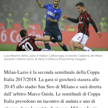
PODCAST
NEWSLETTER
I MIEI PREFERITI
Luis Alberto della Lazio e Hakan Calhanoglu e Davide Calabria del Milan
SHOP
durante l'ultimo turno di Serie A (Marco Rosi/Getty Images)
Milan-Lazio è la seconda semifinale della Coppa
CALENDARIO
Italia 2017/2018. La gara si giocherà stasera alle
20:45 allo stadio San Siro di Milano e sarà diretta
AREA PERSONALE
dall’arbitro Marco Guida. Le semifinali di Coppa
Area Personale
Italia prevedono un incontro di andata e uno di
Newsletter