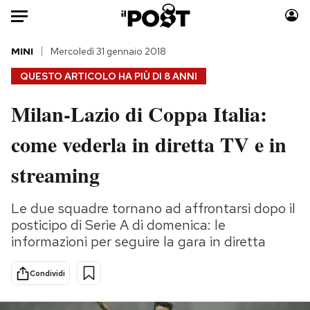
Auto
MINI
Mercoledì 31 gennaio 2018
QUESTO ARTICOLO HA PIÙ DI
8 ANNI
HOME
Milan-Lazio di Coppa Italia:
Italia
Moda
come vederla in diretta TV e in
Mondo
Libri
Politica
Consumismi
streaming
Tecnologia
Storie/Idee
Internet
Ok Boomer!
Le due squadre tornano ad affrontarsi dopo il
Scienza
Media
posticipo di Serie A di domenica: le
Cultura
Europa
informazioni per seguire la gara in diretta
Economia
Altrecose
Condividi
Sport
Mondiali calcio 2026