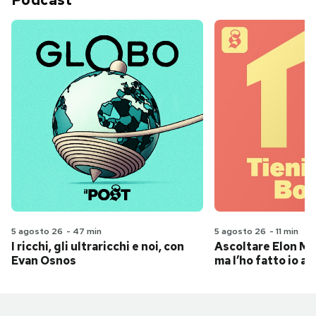
Podcast
5 agosto 26
-
47 min
5 agosto 26
-
11 min
I ricchi, gli ultraricchi e noi, con
Ascoltare Elon Mus
Evan Osnos
ma l’ho fatto io al