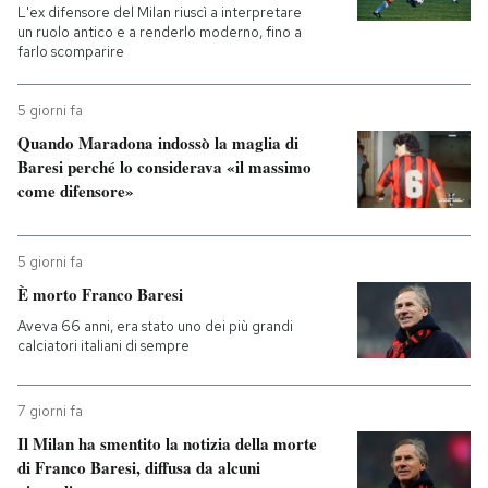
L'ex difensore del Milan riuscì a interpretare
un ruolo antico e a renderlo moderno, fino a
PODCAST
farlo scomparire
5 giorni fa
NEWSLETTER
Quando Maradona indossò la maglia di
Baresi perché lo considerava «il massimo
I MIEI PREFERITI
come difensore»
SHOP
5 giorni fa
È morto Franco Baresi
Aveva 66 anni, era stato uno dei più grandi
CALENDARIO
calciatori italiani di sempre
AREA PERSONALE
7 giorni fa
Il Milan ha smentito la notizia della morte
Entra
di Franco Baresi, diffusa da alcuni