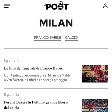
Auto
MILAN
HOME
FRANCO BARESI
CALCIO
Italia
Moda
Mondo
Libri
Politica
Consumismi
1 giorno fa
Tecnologia
Storie/Idee
Le foto dei funerali di Franco Baresi
Internet
Ok Boomer!
Con tanti suoi ex compagni al Milan, da Maldini
Scienza
Media
a Van Basten, e i tifosi a rendergli omaggio
Cultura
Europa
Economia
Altrecose
5 giorni fa
Sport
Mondiali calcio 2026
Perché Baresi fu l’ultimo grande libero
del calcio