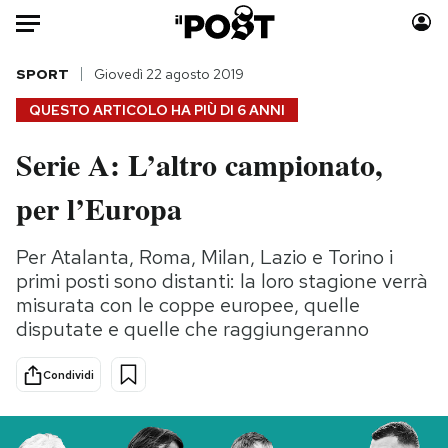
Auto
SPORT
Giovedì 22 agosto 2019
QUESTO ARTICOLO HA PIÙ DI
6 ANNI
HOME
Serie A: L’altro campionato,
Italia
Moda
per l’Europa
Mondo
Libri
Politica
Consumismi
Per Atalanta, Roma, Milan, Lazio e Torino i
Tecnologia
Storie/Idee
primi posti sono distanti: la loro stagione verrà
Internet
Ok Boomer!
misurata con le coppe europee, quelle
Scienza
Media
disputate e quelle che raggiungeranno
Cultura
Europa
Economia
Altrecose
Condividi
Sport
Mondiali calcio 2026