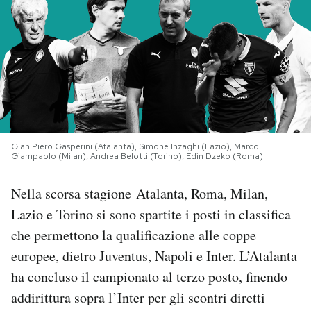
PODCAST
NEWSLETTER
I MIEI PREFERITI
Gian Piero Gasperini (Atalanta), Simone Inzaghi (Lazio), Marco
Giampaolo (Milan), Andrea Belotti (Torino), Edin Dzeko (Roma)
SHOP
Nella scorsa stagione Atalanta, Roma, Milan,
CALENDARIO
Lazio e Torino si sono spartite i posti in classifica
che permettono la qualificazione alle coppe
europee, dietro Juventus, Napoli e Inter. L’Atalanta
AREA PERSONALE
ha concluso il campionato al terzo posto, finendo
Area Personale
addirittura sopra l’Inter per gli scontri diretti
Newsletter