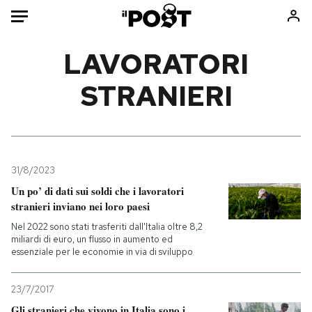
Auto
LAVORATORI
STRANIERI
HOME
Italia
Moda
Mondo
Libri
Politica
Consumismi
31/8/2023
Tecnologia
Storie/Idee
Un po’ di dati sui soldi che i lavoratori
Internet
Ok Boomer!
stranieri inviano nei loro paesi
Scienza
Media
Nel 2022 sono stati trasferiti dall'Italia oltre 8,2
Cultura
Europa
miliardi di euro, un flusso in aumento ed
essenziale per le economie in via di sviluppo
Economia
Altrecose
Sport
Mondiali calcio 2026
23/7/2017
Gli stranieri che vivono in Italia sono i