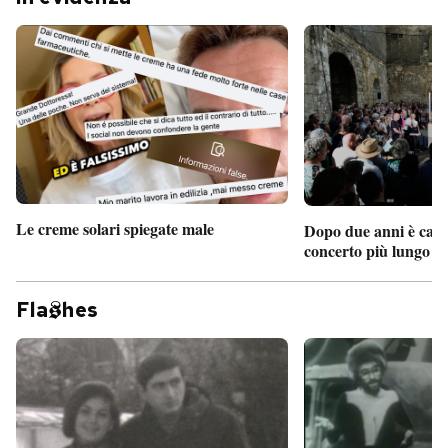
Le creme solari spiegate male
Dopo due anni è camb
concerto più lungo d
Fla
hes