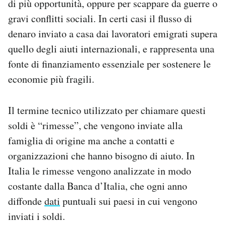
di più opportunità, oppure per scappare da guerre o
Notifiche mobile
gravi conflitti sociali. In certi casi il flusso di
Regala il Post
denaro inviato a casa dai lavoratori emigrati supera
Hai bisogno di aiuto?
quello degli aiuti internazionali, e rappresenta una
Esci
fonte di finanziamento essenziale per sostenere le
economie più fragili.
Il termine tecnico utilizzato per chiamare questi
soldi è “rimesse”, che vengono inviate alla
famiglia di origine ma anche a contatti e
organizzazioni che hanno bisogno di aiuto. In
Italia le rimesse vengono analizzate in modo
costante dalla Banca d’Italia, che ogni anno
diffonde
dati
puntuali sui paesi in cui vengono
inviati i soldi.