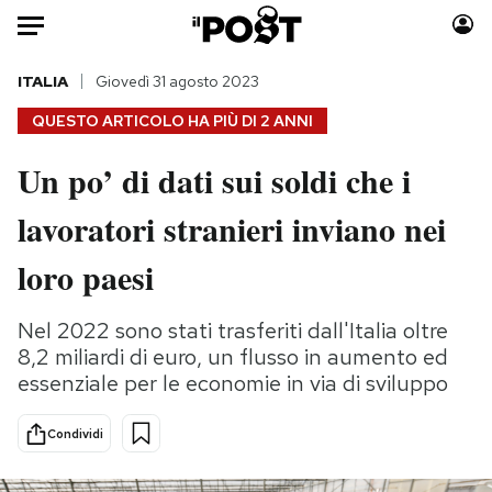
Auto
ITALIA
Giovedì 31 agosto 2023
QUESTO ARTICOLO HA PIÙ DI
2 ANNI
HOME
Un po’ di dati sui soldi che i
Italia
Moda
lavoratori stranieri inviano nei
Mondo
Libri
Politica
Consumismi
loro paesi
Tecnologia
Storie/Idee
Internet
Ok Boomer!
Nel 2022 sono stati trasferiti dall'Italia oltre
Scienza
Media
8,2 miliardi di euro, un flusso in aumento ed
Cultura
Europa
essenziale per le economie in via di sviluppo
Economia
Altrecose
Condividi
Sport
Mondiali calcio 2026