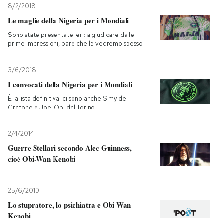
8/2/2018
Le maglie della Nigeria per i Mondiali
PODCAST
Sono state presentate ieri: a giudicare dalle
prime impressioni, pare che le vedremo spesso
NEWSLETTER
3/6/2018
I convocati della Nigeria per i Mondiali
I MIEI PREFERITI
È la lista definitiva: ci sono anche Simy del
Crotone e Joel Obi del Torino
SHOP
2/4/2014
Guerre Stellari secondo Alec Guinness,
CALENDARIO
cioè Obi-Wan Kenobi
AREA PERSONALE
25/6/2010
Entra
Lo stupratore, lo psichiatra e Obi Wan
Kenobi