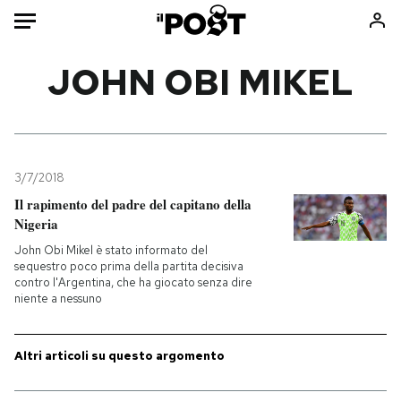
Auto
JOHN OBI MIKEL
HOME
Italia
Moda
Mondo
Libri
3/7/2018
Politica
Consumismi
Il rapimento del padre del capitano della
Nigeria
Tecnologia
Storie/Idee
John Obi Mikel è stato informato del
Internet
Ok Boomer!
sequestro poco prima della partita decisiva
Scienza
Media
contro l'Argentina, che ha giocato senza dire
niente a nessuno
Cultura
Europa
Economia
Altrecose
Altri articoli su questo argomento
Sport
Mondiali calcio 2026