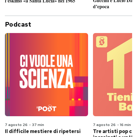
Guccini e Lucio Dalla
l’eskimo «a Santa Lucia» nel 1965
d’epoca
Podcast
7 agosto 26
-
37 min
7 agosto 26
-
16 min
Il difficile mestiere di ripetersi
Tre artisti pop ch