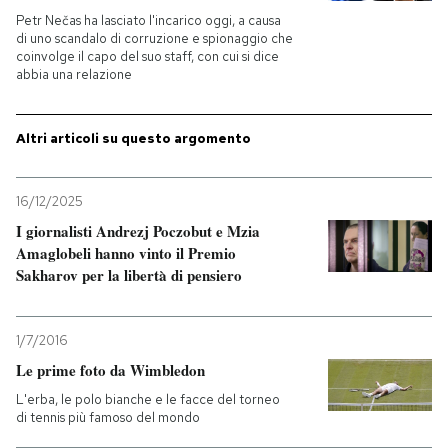
Petr Nečas ha lasciato l'incarico oggi, a causa
di uno scandalo di corruzione e spionaggio che
PODCAST
coinvolge il capo del suo staff, con cui si dice
abbia una relazione
NEWSLETTER
Altri articoli su questo argomento
I MIEI PREFERITI
16/12/2025
I giornalisti Andrezj Poczobut e Mzia
SHOP
Amaglobeli hanno vinto il Premio
Sakharov per la libertà di pensiero
CALENDARIO
1/7/2016
Le prime foto da Wimbledon
AREA PERSONALE
L'erba, le polo bianche e le facce del torneo
Entra
di tennis più famoso del mondo