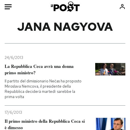
Auto
JANA NAGYOVA
HOME
Italia
Moda
Mondo
Libri
24/6/2013
Politica
Consumismi
La Repubblica Ceca avrà una donna
primo ministro?
Tecnologia
Storie/Idee
Il partito del dimissionario Nečas ha proposto
Internet
Ok Boomer!
Miroslava Nemcova, il presidente della
Scienza
Media
Repubblica deciderà martedì: sarebbe la
prima volta
Cultura
Europa
Economia
Altrecose
17/6/2013
Sport
Mondiali calcio 2026
Il primo ministro della Repubblica Ceca si
è dimesso