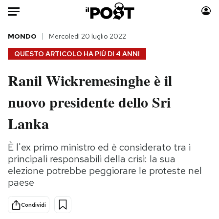
Auto
MONDO
Mercoledì 20 luglio 2022
QUESTO ARTICOLO HA PIÙ DI
4 ANNI
HOME
Ranil Wickremesinghe è il
Italia
Moda
nuovo presidente dello Sri
Mondo
Libri
Politica
Consumismi
Lanka
Tecnologia
Storie/Idee
Internet
Ok Boomer!
È l'ex primo ministro ed è considerato tra i
Scienza
Media
principali responsabili della crisi: la sua
Cultura
Europa
elezione potrebbe peggiorare le proteste nel
paese
Economia
Altrecose
Sport
Mondiali calcio 2026
Condividi