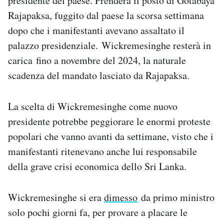
presidente del paese. Prenderà il posto di Gotabaya
Notifiche mobile
Rajapaksa, fuggito dal paese la scorsa settimana
Regala il Post
dopo che i manifestanti avevano assaltato il
Hai bisogno di aiuto?
palazzo presidenziale. Wickremesinghe resterà in
Esci
carica fino a novembre del 2024, la naturale
scadenza del mandato lasciato da Rajapaksa.
La scelta di Wickremesinghe come nuovo
presidente potrebbe peggiorare le enormi proteste
popolari che vanno avanti da settimane, visto che i
manifestanti ritenevano anche lui responsabile
della grave crisi economica dello Sri Lanka.
Wickremesinghe si era
dimesso
da primo ministro
solo pochi giorni fa, per provare a placare le