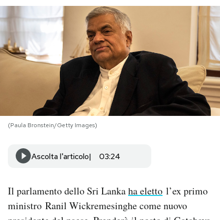
PODCAST
NEWSLETTER
I MIEI PREFERITI
SHOP
(Paula Bronstein/Getty Images)
CALENDARIO
Ascolta l'articolo
03:24
AREA PERSONALE
Il parlamento dello Sri Lanka
ha eletto
l’ex primo
Area Personale
ministro Ranil Wickremesinghe come nuovo
Newsletter