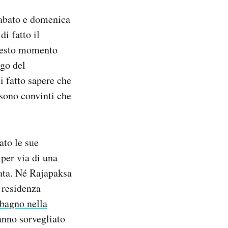
sabato e domenica
di fatto il
uesto momento
rgo del
i fatto sapere che
 sono convinti che
to le sue
 per via di una
ata. Né Rajapaksa
 residenza
 bagno nella
anno sorvegliato