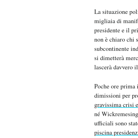
Notifiche mobile
La situazione pol
Regala il Post
migliaia di manif
Hai bisogno di aiuto?
presidente e il p
Esci
non è chiaro chi s
subcontinente ind
si dimetterà merc
lascerà davvero il
Poche ore prima 
dimissioni per pr
gravissima crisi
né Wickremesinghe
ufficiali sono sta
piscina presidenz