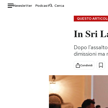
Newsletter
Podcast
Auto
QUESTO ARTICOLO
In Sri L
HOME
Italia
Moda
Dopo l'assalto
Mondo
Libri
dimissioni ma 
Politica
Consumismi
Tecnologia
Storie/Idee
Condividi
Internet
Ok Boomer!
Scienza
Media
Cultura
Europa
Economia
Altrecose
Sport
Mondiali calcio 2026