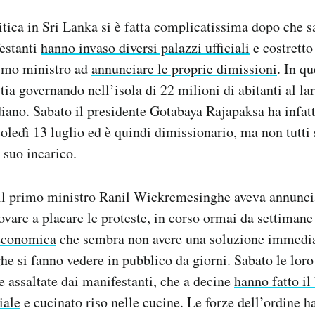
itica in Sri Lanka si è fatta complicatissima dopo che 
estanti
hanno invaso diversi palazzi ufficiali
e costretto 
rimo ministro ad
annunciare le proprie dimissioni
. In q
tia governando nell’isola di 22 milioni di abitanti al la
iano. Sabato il presidente Gotabaya Rajapaksa ha infatt
oledì 13 luglio ed è quindi dimissionario, ma non tutti
 suo incarico.
il primo ministro Ranil Wickremesinghe aveva annuncia
ovare a placare le proteste, in corso ormai da settimane
 economica
che sembra non avere una soluzione immedi
 si fanno vedere in pubblico da giorni. Sabato le loro
te assaltate dai manifestanti, che a decine
hanno fatto il
iale
e cucinato riso nelle cucine. Le forze dell’ordine h