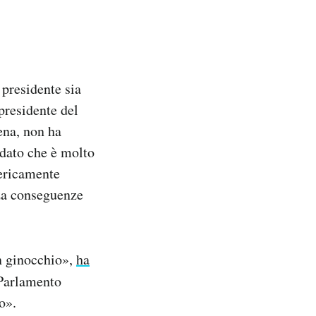
 presidente sia
presidente del
na, non ha
 dato che è molto
nericamente
za conseguenze
n ginocchio»,
ha
 Parlamento
o».