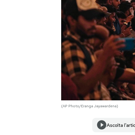
PODCAST
NEWSLETTER
I MIEI PREFERITI
SHOP
CALENDARIO
(AP Photo/Eranga Jayawardena)
AREA PERSONALE
Area Personale
Ascolta l'arti
Newsletter