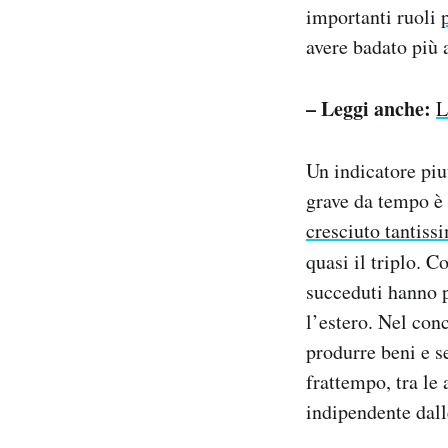
importanti ruoli
avere badato più 
– Leggi anche:
L
Un indicatore piu
grave da tempo è i
cresciuto tantiss
quasi il triplo. 
succeduti hanno p
l’estero. Nel con
produrre beni e s
frattempo, tra le 
indipendente dall