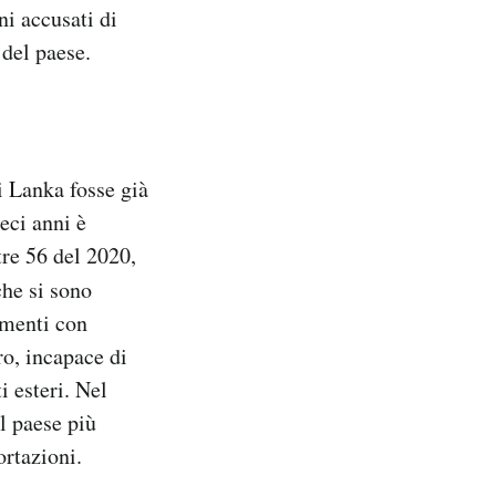
ni accusati di
 del paese.
i Lanka fosse già
ieci anni è
tre 56 del 2020,
che si sono
amenti con
ro, incapace di
i esteri. Nel
il paese più
ortazioni.