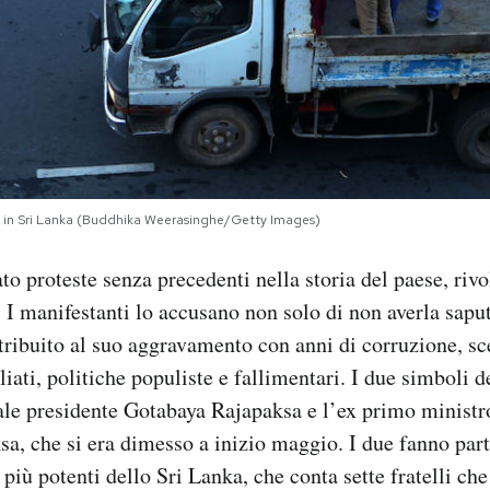
e, in Sri Lanka (Buddhika Weerasinghe/Getty Images)
to proteste senza precedenti nella storia del paese, rivo
. I manifestanti lo accusano non solo di non averla sapu
tribuito al suo aggravamento con anni di corruzione, sc
iati, politiche populiste e fallimentari. I due simboli d
uale presidente Gotabaya Rajapaksa e l’ex primo ministro
, che si era dimesso a inizio maggio. I due fanno part
 più potenti dello Sri Lanka, che conta sette fratelli ch