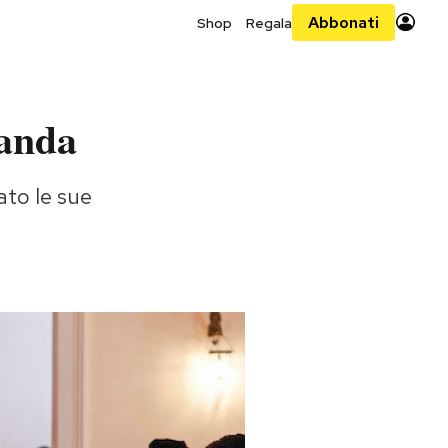
Abbonati
Shop
Regala
manda
ato le sue