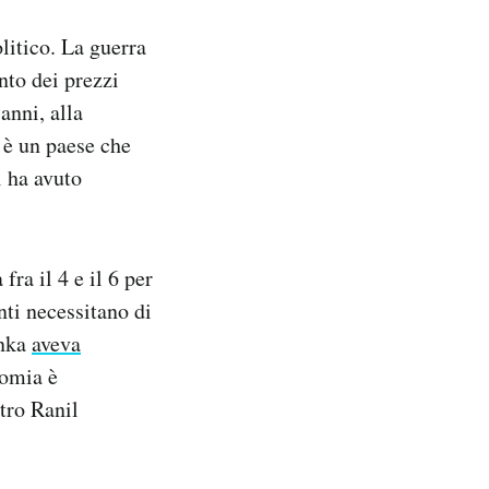
litico. La guerra
nto dei prezzi
anni, alla
 è un paese che
i ha avuto
ra il 4 e il 6 per
nti necessitano di
anka
aveva
nomia è
tro Ranil