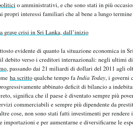
politici
o amministrativi, e che sono stati in più occasio
ai propri interessi familiari che al bene a lungo termine
a grave crisi in Sri Lanka, dall’inizio
ttosto evidente di quanto la situazione economica in Sr
l debito verso i creditori internazionali: negli ultimi d
imo
, passando dai 21 miliardi di dollari del 2011 agli ol
Come
ha scritto
qualche tempo fa
India Today
, i governi 
rogressivamente abbinato deficit di bilancio a indebit
creto, significa che il paese è diventato sempre più pove
ervizi commerciabili e sempre più dipendente da prestit
altre cose, non sono stati fatti investimenti per rendere 
e importazioni e per aumentarne e diversificarne le esp