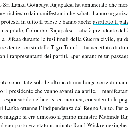
llo Sri Lanka Gotabaya Rajapaksa ha annunciato che mer
me richiesto dai manifestanti che sabato hanno organiz
 protesta in tutto il paese e hanno anche
assaltato il pa
a capitale, Colombo. Rajapaksa – che è presidente dal 
la Difesa durante le fasi finali della Guerra civile, gui
re dei terroristi delle
Tigri Tamil
– ha accettato di dim
n i rappresentanti dei partiti, «per garantire un passag
bato sono state solo le ultime di una lunga serie di mani
ro il presidente che vanno avanti da aprile. I manifestan
rresponsabile della crisi economica, considerata la peg
Sri Lanka ottenne l’indipendenza dal Regno Unito. Per c
zio maggio si era dimesso il primo ministro Mahinda Raj
 al suo posto era stato nominato Ranil Wickremesinghe