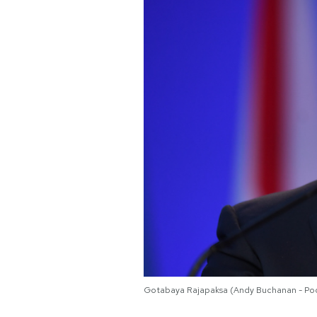
PODCAST
NEWSLETTER
I MIEI PREFERITI
SHOP
CALENDARIO
AREA PERSONALE
Gotabaya Rajapaksa (Andy Buchanan - Po
Area Personale
Newsletter