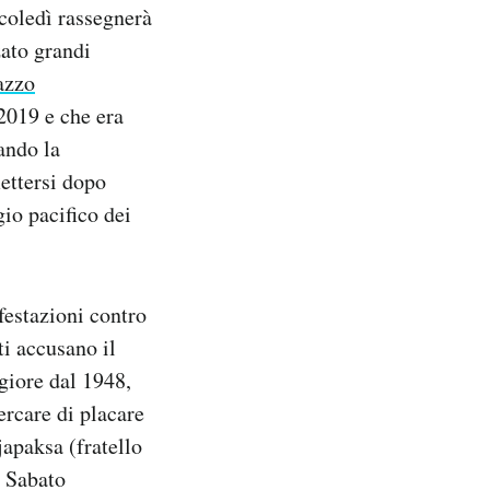
coledì rassegnerà
zato grandi
lazzo
2019 e che era
dando la
ettersi dopo
gio pacifico dei
festazioni contro
ti accusano il
giore dal 1948,
ercare di placare
apaksa (fratello
. Sabato