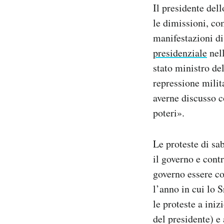
Il presidente de
Notifiche mobile
le dimissioni, co
Regala il Post
Hai bisogno di aiuto?
manifestazioni di
Esci
presidenziale
nell
stato ministro del
repressione milita
averne discusso co
poteri».
Le proteste di sa
il governo e cont
governo essere co
l’anno in cui lo 
le proteste a ini
del presidente) e