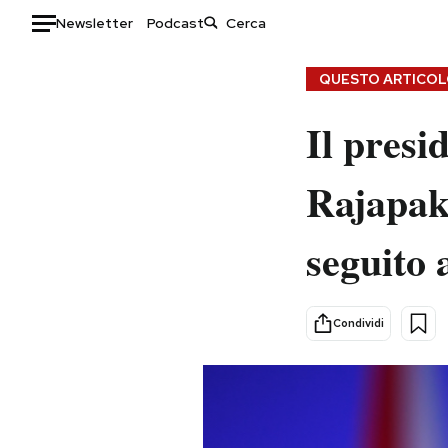
Newsletter
Podcast
Auto
QUESTO ARTICOLO
HOME
Il presi
Italia
Moda
Rajapaks
Mondo
Libri
Politica
Consumismi
seguito 
Tecnologia
Storie/Idee
Internet
Ok Boomer!
Scienza
Media
Condividi
Cultura
Europa
Economia
Altrecose
Sport
Mondiali calcio 2026