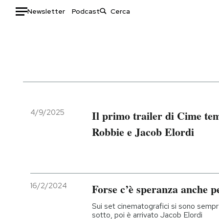
Newsletter
Podcast
Auto
HOME
Italia
Moda
Mondo
Libri
Politica
Consumismi
4/9/2025
Il primo trailer di Cime t
Tecnologia
Storie/Idee
Robbie e Jacob Elordi
Internet
Ok Boomer!
Scienza
Media
Cultura
Europa
Economia
Altrecose
16/2/2024
Forse c’è speranza anche per 
Sport
Mondiali calcio 2026
Sui set cinematografici si sono sempr
sotto, poi è arrivato Jacob Elordi