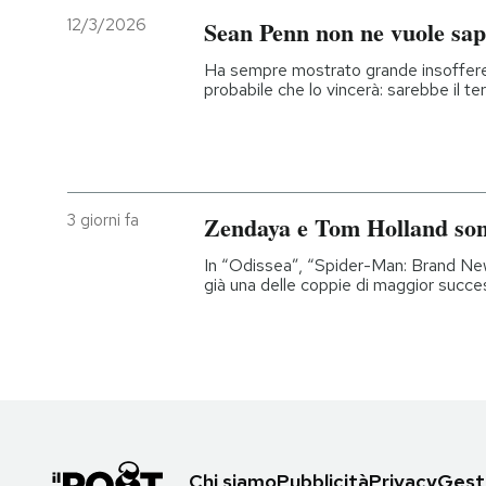
12/3/2026
Sean Penn non ne vuole sap
Ha sempre mostrato grande insoffere
probabile che lo vincerà: sarebbe il te
3 giorni fa
Zendaya e Tom Holland so
In “Odissea”, “Spider-Man: Brand New 
già una delle coppie di maggior succe
Chi siamo
Pubblicità
Privacy
Gesti