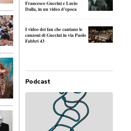
Francesco Guccini e Lucio
“Loco
Dalla, in un video d’epoca
Franc
I video dei fan che cantano le
Il de
canzoni di Guccini in via Paolo
Edoar
Fabbri 43
cappi
Podcast