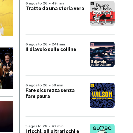
6 agosto 26
-
49 min
Tratto da una storia vera
6 agosto 26
-
241 min
Il diavolo sulle colline
6 agosto 26
-
58 min
Fare sicurezza senza
fare paura
5 agosto 26
-
47 min
I ricchi, gli ultraricchi e