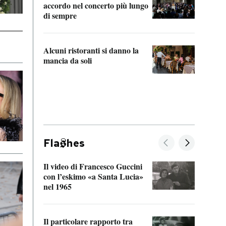
accordo nel concerto più lungo
di sempre
Il ci
parla
Alcuni ristoranti si danno la
nessu
mancia da soli
Fla
hes
Il video di Francesco Guccini
Sulla
con l’eskimo «a Santa Lucia»
vorti
nel 1965
veder
Il particolare rapporto tra
La ve