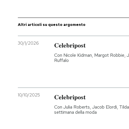
PODCAST
Altri articoli su questo argomento
NEWSLETTER
30/1/2026
Celebripost
I MIEI PREFERITI
Con Nicole Kidman, Margot Robbie, J
Ruffalo
SHOP
CALENDARIO
10/10/2025
Celebripost
AREA PERSONALE
Con Julia Roberts, Jacob Elordi, Tilda 
settimana della moda
Entra