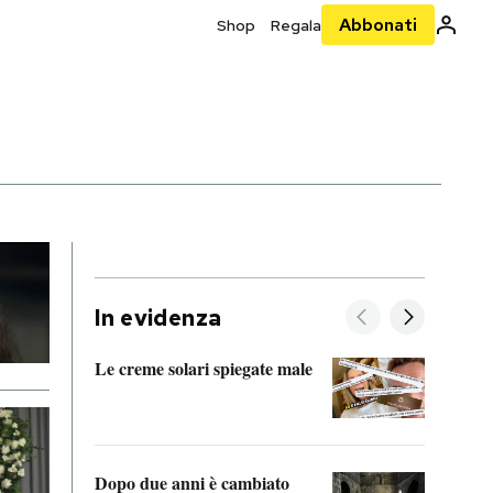
Abbonati
Shop
Regala
In evidenza
Le creme solari spiegate male
FitAc
guerr
Dopo due anni è cambiato
A cos