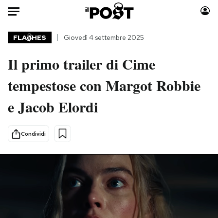
Auto
FLA
HES
Giovedì 4 settembre 2025
Il primo trailer di Cime
HOME
tempestose con Margot Robbie
Italia
Moda
Mondo
Libri
e Jacob Elordi
Politica
Consumismi
Tecnologia
Storie/Idee
Condividi
Internet
Ok Boomer!
Scienza
Media
Cultura
Europa
Economia
Altrecose
Sport
Mondiali calcio 2026