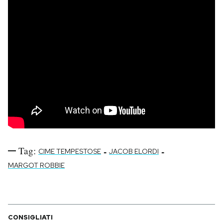
Tag:
-
-
CIME TEMPESTOSE
JACOB ELORDI
MARGOT ROBBIE
CONSIGLIATI