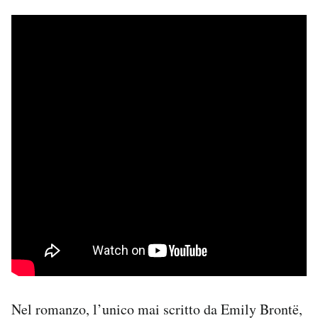
Notifiche mobile
Regala il Post
Hai bisogno di aiuto?
Esci
Nel romanzo, l’unico mai scritto da Emily Brontë,