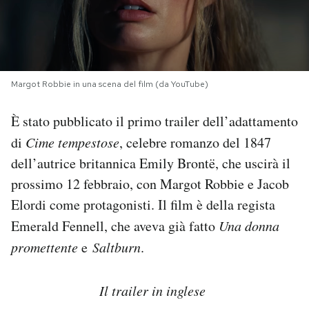
PODCAST
NEWSLETTER
Margot Robbie in una scena del film (da YouTube)
È stato pubblicato il primo trailer dell’adattamento
I MIEI PREFERITI
di
Cime tempestose
, celebre romanzo del 1847
dell’autrice britannica Emily Brontë, che uscirà il
SHOP
prossimo 12 febbraio, con Margot Robbie e Jacob
Elordi come protagonisti. Il film è della regista
CALENDARIO
Emerald Fennell, che aveva già fatto
Una donna
promettente
e
Saltburn
.
AREA PERSONALE
Area Personale
Il trailer in inglese
Newsletter